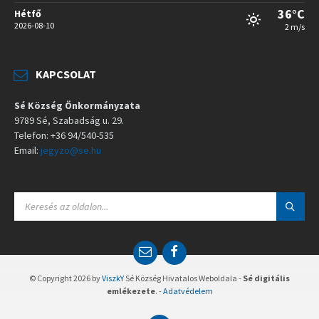
36°C
Hétfő
2026-08-10
2 m/s
KAPCSOLAT
Sé Község Önkormányzata
9789 Sé, Szabadság u. 29.
Telefon: +36 94/540-535
Email:
jegyzo@se.hu
S
E
A
R
C
E
F
H
m
a
:
a
c
© Copyright 2026 by
ViszkY
Sé Község Hivatalos Weboldala -
Sé digitális
i
e
emlékezete
. -
Adatvédelem
l
b
o