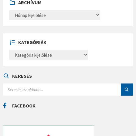
ARCHÍVUM
A
R
C
H
Í
V
U
KATEGÓRIÁK
M
K
A
T
E
G
Ó
KERESÉS
R
I
S
Á
E
K
A
R
C
FACEBOOK
H
: