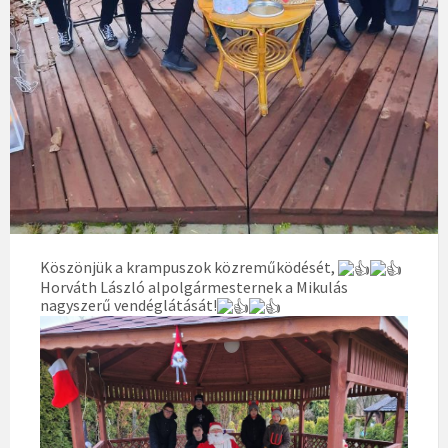
Köszönjük a krampuszok közreműködését,
Horváth László alpolgármesternek a Mikulás
nagyszerű vendéglátását!