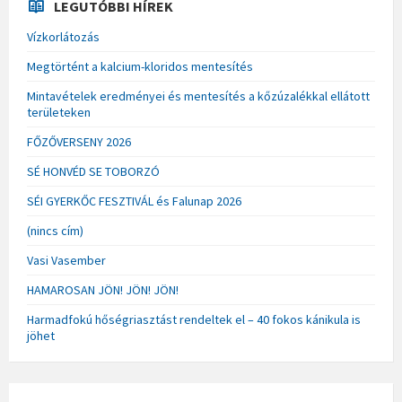
LEGUTÓBBI HÍREK
Vízkorlátozás
Megtörtént a kalcium-kloridos mentesítés
Mintavételek eredményei és mentesítés a kőzúzalékkal ellátott
területeken
FŐZŐVERSENY 2026
SÉ HONVÉD SE TOBORZÓ
SÉI GYERKŐC FESZTIVÁL és Falunap 2026
(nincs cím)
Vasi Vasember
HAMAROSAN JÖN! JÖN! JÖN!
Harmadfokú hőségriasztást rendeltek el – 40 fokos kánikula is
jöhet