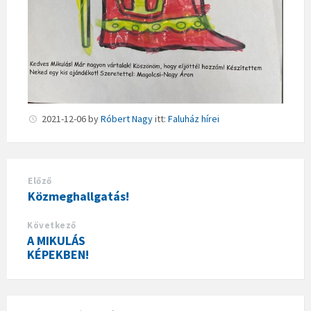
2021-12-06
by
Róbert Nagy
itt:
Faluház hírei
Előző
Közmeghallgatás!
Következő
A MIKULÁS
KÉPEKBEN!