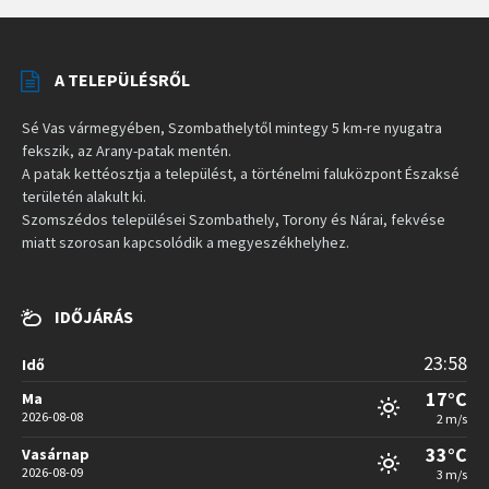
A TELEPÜLÉSRŐL
Sé Vas vármegyében, Szombathelytől mintegy 5 km-re nyugatra
fekszik, az Arany-patak mentén.
A patak kettéosztja a települést, a történelmi faluközpont Északsé
területén alakult ki.
Szomszédos települései Szombathely, Torony és Nárai, fekvése
miatt szorosan kapcsolódik a megyeszékhelyhez.
IDŐJÁRÁS
23:58
Idő
17°C
Ma
2026-08-08
2 m/s
33°C
Vasárnap
2026-08-09
3 m/s