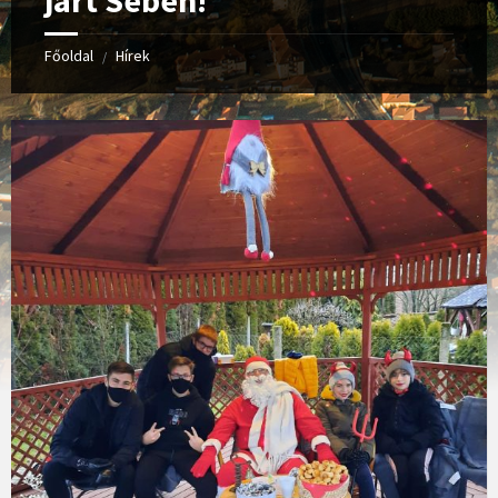
járt Sében!
Főoldal
Hírek
/