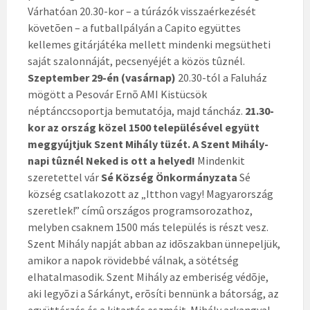
Várhatóan 20.30-kor – a túrázók visszaérkezését
követõen – a futballpályán a Capito együttes
kellemes gitárjátéka mellett mindenki megsütheti
saját szalonnáját, pecsenyéjét a közös tûznél.
Szeptember 29-én (vasárnap)
20.30-tól a Faluház
mögött a Pesovár Ernõ AMI Kistücsök
néptánccsoportja bemutatója, majd táncház.
21.30-
kor az ország közel 1500 településével együtt
meggyújtjuk Szent Mihály tüzét. A Szent Mihály-
napi tûznél Neked is ott a helyed!
Mindenkit
szeretettel vár
Sé Község Önkormányzata
Sé
község csatlakozott az „Itthon vagy! Magyarország
szeretlek!” címû országos programsorozathoz,
melyben csaknem 1500 más település is részt vesz.
Szent Mihály napját abban az idõszakban ünnepeljük,
amikor a napok rövidebbé válnak, a sötétség
elhatalmasodik. Szent Mihály az emberiség védõje,
aki legyõzi a Sárkányt, erõsíti bennünk a bátorság, az