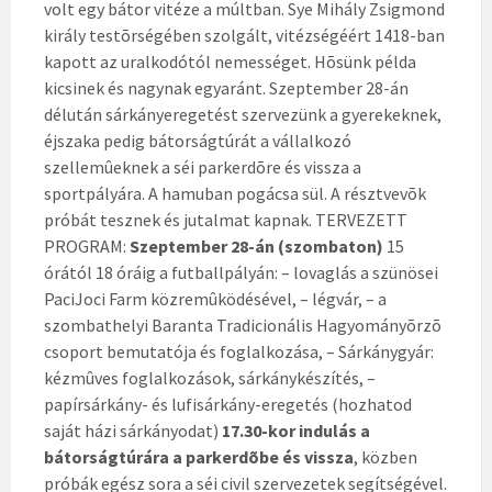
volt egy bátor vitéze a múltban. Sye Mihály Zsigmond
király testõrségében szolgált, vitézségéért 1418-ban
kapott az uralkodótól nemességet. Hõsünk példa
kicsinek és nagynak egyaránt. Szeptember 28-án
délután sárkányeregetést szervezünk a gyerekeknek,
éjszaka pedig bátorságtúrát a vállalkozó
szellemûeknek a séi parkerdõre és vissza a
sportpályára. A hamuban pogácsa sül. A résztvevõk
próbát tesznek és jutalmat kapnak. TERVEZETT
PROGRAM:
Szeptember 28-án (szombaton)
15
órától 18 óráig a futballpályán: – lovaglás a szünösei
PaciJoci Farm közremûködésével, – légvár, – a
szombathelyi Baranta Tradicionális Hagyományõrzõ
csoport bemutatója és foglalkozása, – Sárkánygyár:
kézmûves foglalkozások, sárkánykészítés, –
papírsárkány- és lufisárkány-eregetés (hozhatod
saját házi sárkányodat)
17.30-kor indulás a
bátorságtúrára a parkerdõbe és vissza
, közben
próbák egész sora a séi civil szervezetek segítségével.