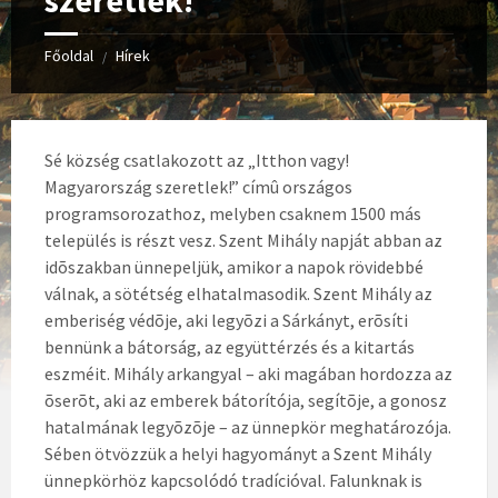
szeretlek!
Főoldal
Hírek
/
Sé község csatlakozott az „Itthon vagy!
Magyarország szeretlek!” címû országos
programsorozathoz, melyben csaknem 1500 más
település is részt vesz. Szent Mihály napját abban az
idõszakban ünnepeljük, amikor a napok rövidebbé
válnak, a sötétség elhatalmasodik. Szent Mihály az
emberiség védõje, aki legyõzi a Sárkányt, erõsíti
bennünk a bátorság, az együttérzés és a kitartás
eszméit. Mihály arkangyal – aki magában hordozza az
õserõt, aki az emberek bátorítója, segítõje, a gonosz
hatalmának legyõzõje – az ünnepkör meghatározója.
Sében ötvözzük a helyi hagyományt a Szent Mihály
ünnepkörhöz kapcsolódó tradícióval. Falunknak is