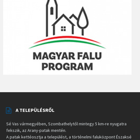
A TELEPÜLÉSRŐL
Sé Vas vármegyében, Szombathelytől mintegy 5 km-re nyugatra
fekszik, az Arany-patak mentén.
A patak kettéosztja a települést, a történelmi faluközpont Északsé