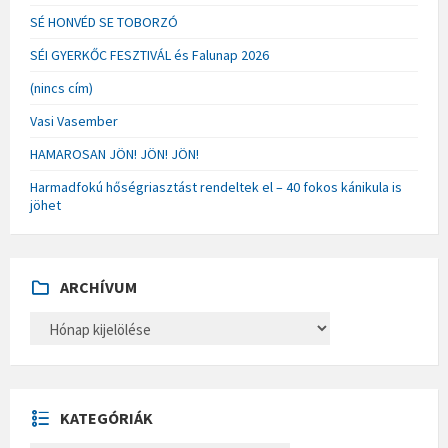
SÉ HONVÉD SE TOBORZÓ
SÉI GYERKŐC FESZTIVÁL és Falunap 2026
(nincs cím)
Vasi Vasember
HAMAROSAN JÖN! JÖN! JÖN!
Harmadfokú hőségriasztást rendeltek el – 40 fokos kánikula is
jöhet
ARCHÍVUM
A
R
C
H
Í
V
U
KATEGÓRIÁK
M