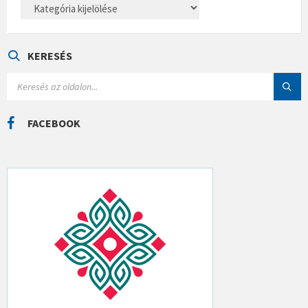
K
A
T
E
G
Ó
KERESÉS
R
I
S
Á
E
K
A
R
C
FACEBOOK
H
: