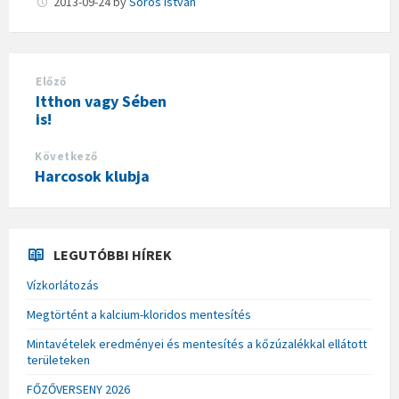
2013-09-24
by
Sörös István
Előző
Itthon vagy Sében
is!
Következő
Harcosok klubja
LEGUTÓBBI HÍREK
Vízkorlátozás
Megtörtént a kalcium-kloridos mentesítés
Mintavételek eredményei és mentesítés a kőzúzalékkal ellátott
területeken
FŐZŐVERSENY 2026