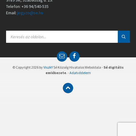
Telefon: +36 94/540-535
Email:
jegyzo@se.hu
S
E
A
R
C
E
F
H
m
a
:
a
c
© Copyright 2026 by
ViszkY
Sé Község Hivatalos Weboldala -
Sé digitális
i
e
emlékezete
. -
Adatvédelem
l
b
o
o
k