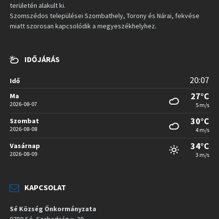
területén alakult ki.
Szomszédos települései Szombathely, Torony és Nárai, fekvése
miatt szorosan kapcsolódik a megyeszékhelyhez.
IDŐJÁRÁS
20:07
Idő
27°C
Ma
2026-08-07
5 m/s
30°C
Szombat
2026-08-08
4 m/s
34°C
Vasárnap
2026-08-09
3 m/s
KAPCSOLAT
Sé Község Önkormányzata
9789 Sé, Szabadság u. 29.