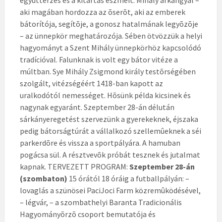
együttérzés és a kitartás eszméit. Mihály arkangyal –
aki magában hordozza az õserõt, aki az emberek
bátorítója, segítõje, a gonosz hatalmának legyõzõje
– az ünnepkör meghatározója. Sében ötvözzük a helyi
hagyományt a Szent Mihály ünnepkörhöz kapcsolódó
tradícióval. Falunknak is volt egy bátor vitéze a
múltban. Sye Mihály Zsigmond király testõrségében
szolgált, vitézségéért 1418-ban kapott az
uralkodótól nemességet. Hõsünk példa kicsinek és
nagynak egyaránt. Szeptember 28-án délután
sárkányeregetést szervezünk a gyerekeknek, éjszaka
pedig bátorságtúrát a vállalkozó szellemûeknek a séi
parkerdõre és vissza a sportpályára. A hamuban
pogácsa sül. A résztvevõk próbát tesznek és jutalmat
kapnak. TERVEZETT PROGRAM:
Szeptember 28-án
(szombaton)
15 órától 18 óráig a futballpályán: –
lovaglás a szünösei PaciJoci Farm közremûködésével,
– légvár, – a szombathelyi Baranta Tradicionális
Hagyományõrzõ csoport bemutatója és