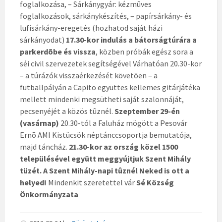
foglalkozása, – Sárkánygyár: kézmûves
foglalkozások, sárkánykészítés, – papírsárkány- és
lufisárkány-eregetés (hozhatod saját házi
sárkányodat)
17.30-kor indulás a bátorságtúrára a
parkerdõbe és vissza
, közben próbák egész sora a
séi civil szervezetek segítségével Várhatóan 20.30-kor
– a túrázók visszaérkezését követõen – a
futballpályán a Capito együttes kellemes gitárjátéka
mellett mindenki megsütheti saját szalonnáját,
pecsenyéjét a közös tûznél.
Szeptember 29-én
(vasárnap)
20.30-tól a Faluház mögött a Pesovár
Ernõ AMI Kistücsök néptánccsoportja bemutatója,
majd táncház.
21.30-kor az ország közel 1500
településével együtt meggyújtjuk Szent Mihály
tüzét. A Szent Mihály-napi tûznél Neked is ott a
helyed!
Mindenkit szeretettel vár
Sé Község
Önkormányzata