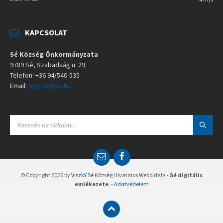
KAPCSOLAT
Sé Község Önkormányzata
9789 Sé, Szabadság u. 29.
Telefon: +36 94/540-535
Email:
jegyzo@se.hu
S
E
A
R
C
E
F
H
m
a
:
a
c
© Copyright 2026 by
ViszkY
Sé Község Hivatalos Weboldala -
Sé digitális
i
e
emlékezete
. -
Adatvédelem
l
b
o
o
k