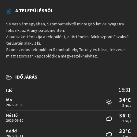
A TELEPÜLÉSRŐL
Sé Vas vármegyében, Szombathelytől mintegy 5 km-re nyugatra
fekszik, az Arany-patak mentén.
A patak kettéosztja a települést, a történelmi faluközpont Északsé
területén alakult ki.
Szomszédos települései Szombathely, Torony és Nárai, fekvése
miatt szorosan kapcsolódik a megyeszékhelyhez.
IDŐJÁRÁS
15:31
Idő
34°C
Ma
2026-08-09
3 m/s
36°C
Hétfő
2026-08-10
2 m/s
32°C
Kedd
2026-08-11
4 m/s