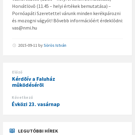
Horvátlövõ (11.45 – helyi értékek bemutatása) –
Pornóapáti Szeretettel várunk minden kerékpározni
és mozogni vágyót! Bõvebb információért érdeklõdni:
vas@nmi.hu
2015-09-11
by
Sörös István
Előző
Kérdõív a Faluház
mûködésérõl
Következő
Évközi 23. vasárnap
LEGUTÓBBI HÍREK