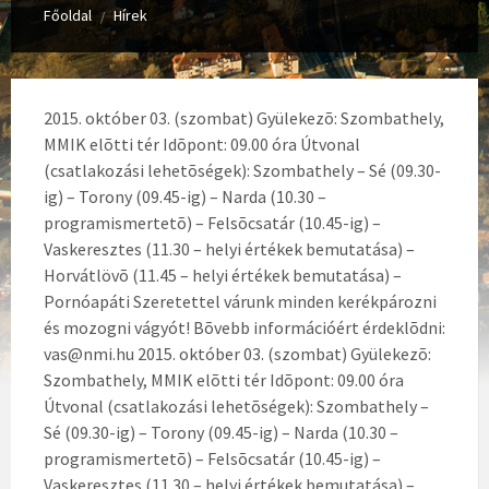
Főoldal
Hírek
/
2015. október 03. (szombat) Gyülekezõ: Szombathely,
MMIK elõtti tér Idõpont: 09.00 óra Útvonal
(csatlakozási lehetõségek): Szombathely – Sé (09.30-
ig) – Torony (09.45-ig) – Narda (10.30 –
programismertetõ) – Felsõcsatár (10.45-ig) –
Vaskeresztes (11.30 – helyi értékek bemutatása) –
Horvátlövõ (11.45 – helyi értékek bemutatása) –
Pornóapáti Szeretettel várunk minden kerékpározni
és mozogni vágyót! Bõvebb információért érdeklõdni:
vas@nmi.hu
2015. október 03. (szombat) Gyülekezõ:
Szombathely, MMIK elõtti tér Idõpont: 09.00 óra
Útvonal (csatlakozási lehetõségek): Szombathely –
Sé (09.30-ig) – Torony (09.45-ig) – Narda (10.30 –
programismertetõ) – Felsõcsatár (10.45-ig) –
Vaskeresztes (11.30 – helyi értékek bemutatása) –