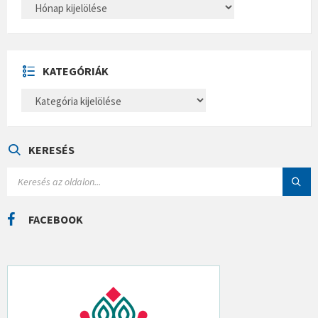
A
R
C
H
Í
V
U
KATEGÓRIÁK
M
K
A
T
E
G
Ó
KERESÉS
R
I
S
Á
E
K
A
R
C
FACEBOOK
H
: