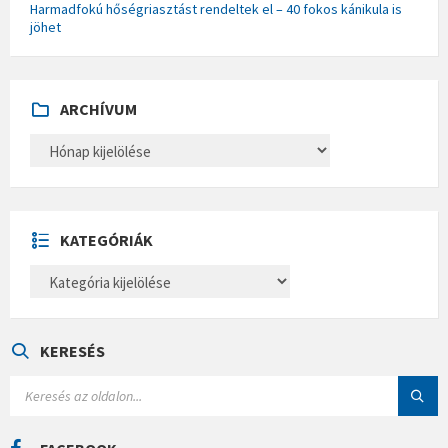
Harmadfokú hőségriasztást rendeltek el – 40 fokos kánikula is
jöhet
ARCHÍVUM
A
R
C
H
Í
V
U
KATEGÓRIÁK
M
K
A
T
E
G
Ó
KERESÉS
R
I
S
Á
E
K
A
R
C