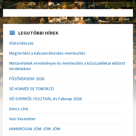
LEGUTÓBBI HÍREK
Vízkorlátozás
Megtörtént a kalcium-kloridos mentesítés
Mintavételek eredményei és mentesítés a kőzúzalékkal ellátott
területeken
FŐZŐVERSENY 2026
SÉ HONVÉD SE TOBORZÓ
SÉI GYERKŐC FESZTIVÁL és Falunap 2026
(nincs cím)
Vasi Vasember
HAMAROSAN JÖN! JÖN! JÖN!