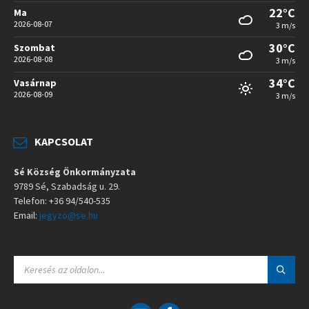
22°C
Ma
2026-08-07
3 m/s
30°C
Szombat
2026-08-08
3 m/s
34°C
Vasárnap
2026-08-09
3 m/s
KAPCSOLAT
Sé Község Önkormányzata
9789 Sé, Szabadság u. 29.
Telefon: +36 94/540-535
Email:
jegyzo@se.hu
S
E
A
R
C
E
F