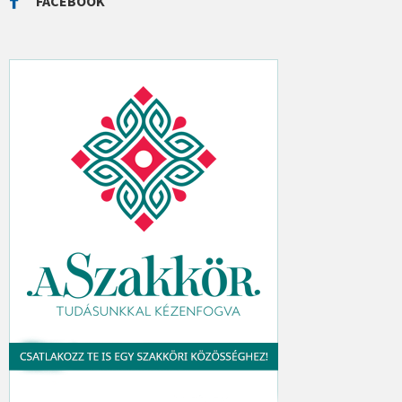
FACEBOOK
H
: