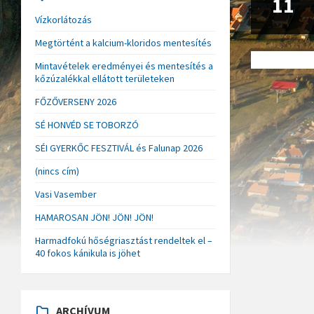
11
Vízkorlátozás
Megtörtént a kalcium-kloridos mentesítés
Mintavételek eredményei és mentesítés a
kőzúzalékkal ellátott területeken
FŐZŐVERSENY 2026
SÉ HONVÉD SE TOBORZÓ
SÉI GYERKŐC FESZTIVÁL és Falunap 2026
(nincs cím)
Vasi Vasember
HAMAROSAN JÖN! JÖN! JÖN!
Harmadfokú hőségriasztást rendeltek el –
40 fokos kánikula is jöhet
ARCHÍVUM