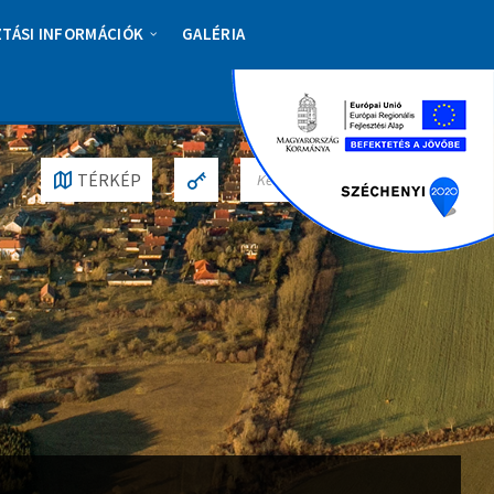
ZTÁSI INFORMÁCIÓK
GALÉRIA
S
TÉRKÉP
E
A
R
C
H
: