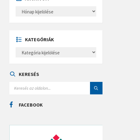
A
R
C
H
Í
V
U
KATEGÓRIÁK
M
K
A
T
E
G
Ó
KERESÉS
R
I
S
Á
E
K
A
R
C
FACEBOOK
H
: