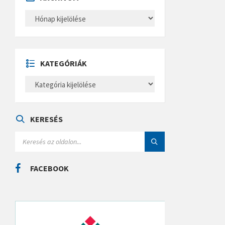
A
R
C
H
Í
V
U
KATEGÓRIÁK
M
K
A
T
E
G
Ó
KERESÉS
R
I
S
Á
E
K
A
R
C
FACEBOOK
H
: