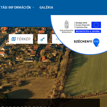
ZTÁSI INFORMÁCIÓK
GALÉRIA
S
TÉRKÉP
E
A
R
C
H
: