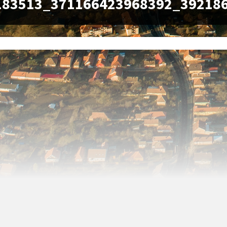
183513_371166423968392_39218