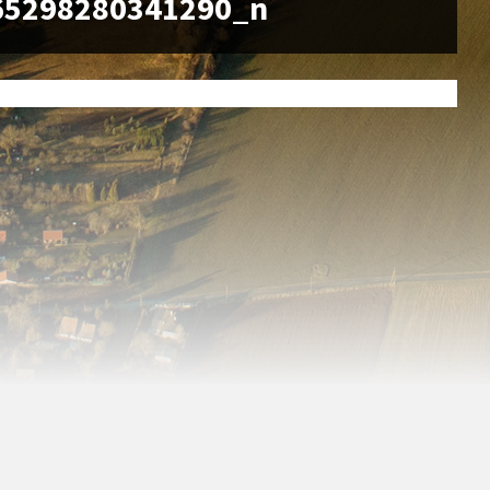
65298280341290_n