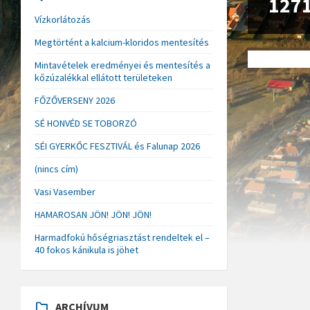
127
Vízkorlátozás
Megtörtént a kalcium-kloridos mentesítés
Mintavételek eredményei és mentesítés a
kőzúzalékkal ellátott területeken
FŐZŐVERSENY 2026
SÉ HONVÉD SE TOBORZÓ
SÉI GYERKŐC FESZTIVÁL és Falunap 2026
(nincs cím)
Vasi Vasember
HAMAROSAN JÖN! JÖN! JÖN!
Harmadfokú hőségriasztást rendeltek el –
40 fokos kánikula is jöhet
ARCHÍVUM