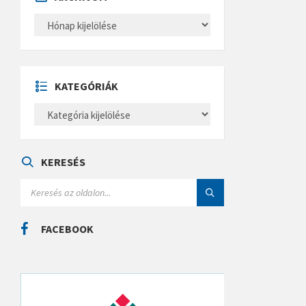
A
R
C
H
Í
V
U
KATEGÓRIÁK
M
K
A
T
E
G
Ó
KERESÉS
R
I
S
Á
E
K
A
R
C
FACEBOOK
H
: