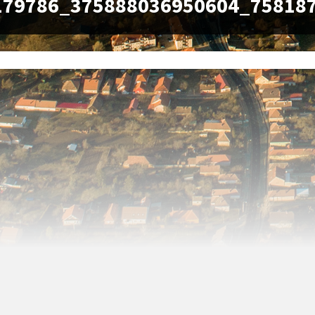
179786_375888036950604_75818