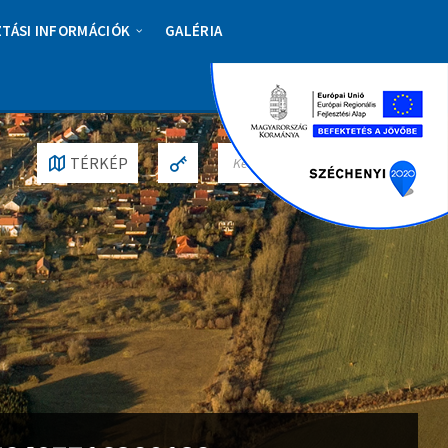
ZTÁSI INFORMÁCIÓK
GALÉRIA
S
TÉRKÉP
E
A
R
C
H
: