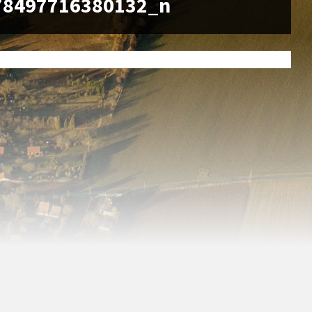
78497716380132_n