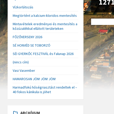
127
Vízkorlátozás
Megtörtént a kalcium-kloridos mentesítés
Mintavételek eredményei és mentesítés a
kőzúzalékkal ellátott területeken
FŐZŐVERSENY 2026
SÉ HONVÉD SE TOBORZÓ
SÉI GYERKŐC FESZTIVÁL és Falunap 2026
(nincs cím)
Vasi Vasember
HAMAROSAN JÖN! JÖN! JÖN!
Harmadfokú hőségriasztást rendeltek el –
40 fokos kánikula is jöhet
ARCHÍVUM