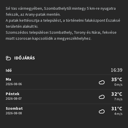
Sé Vas vármegyében, Szombathelytől mintegy 5 km-re nyugatra
fekszik, az Arany-patak mentén.
A patak kettéosztja a települést, a történelmi faluközpont Északsé
területén alakult ki.
Szomszédos települései Szombathely, Torony és Nárai, fekvése
miatt szorosan kapcsolódik a megyeszékhelyhez.
IDŐJÁRÁS
16:39
Idő
35°C
Ma
2026-08-06
0 m/s
32°C
Péntek
2026-08-07
7 m/s
31°C
Szombat
2026-08-08
4 m/s