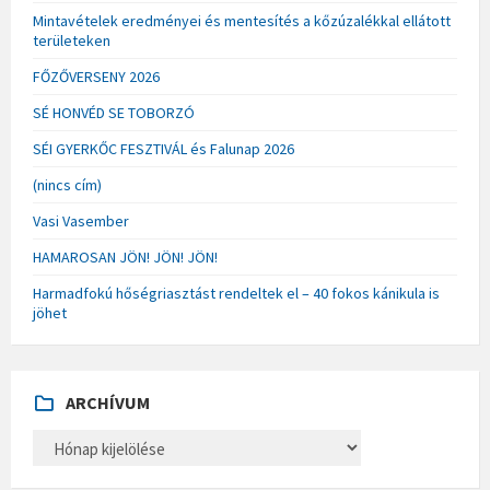
Mintavételek eredményei és mentesítés a kőzúzalékkal ellátott
területeken
FŐZŐVERSENY 2026
SÉ HONVÉD SE TOBORZÓ
SÉI GYERKŐC FESZTIVÁL és Falunap 2026
(nincs cím)
Vasi Vasember
HAMAROSAN JÖN! JÖN! JÖN!
Harmadfokú hőségriasztást rendeltek el – 40 fokos kánikula is
jöhet
ARCHÍVUM
A
R
C
H