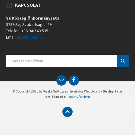
KAPCSOLAT
Sé Község Önkormányzata
9789 Sé, Szabadság u. 29.
Telefon: +36 94/540-535
Email:
jegyzo@se.hu
S
E
A
R
C
E
F
H
m
a
:
a
c
© Copyright 2026 by
ViszkY
Sé Község Hivatalos Weboldala -
Sé digitális
i
e
emlékezete
. -
Adatvédelem
l
b
o
o
k