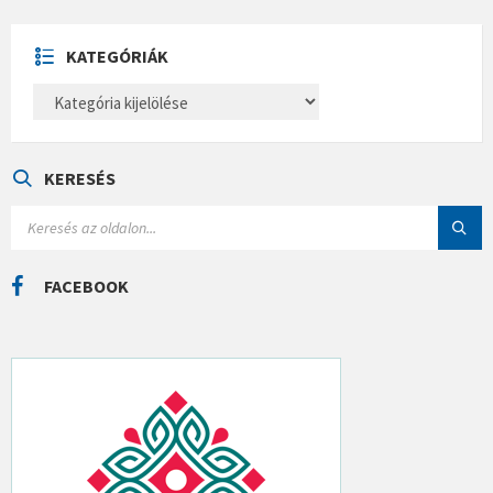
Í
V
U
KATEGÓRIÁK
M
K
A
T
E
G
Ó
KERESÉS
R
I
S
Á
E
K
A
R
C
FACEBOOK
H
: