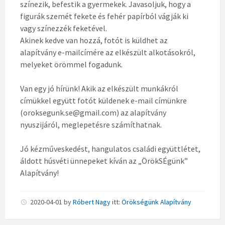
színezik, befestik a gyermekek. Javasoljuk, hogy a
figurák szemét fekete és fehér papírból vágják ki
vagy színezzék feketével.
Akinek kedve van hozzá, fotót is küldhet az
alapítvány e-mailcímére az elkészült alkotásokról,
melyeket örömmel fogadunk.
Van egy jó hírünk! Akik az elkészült munkákról
címükkel együtt fotót küldenek e-mail címünkre
(oroksegunk.se@gmail.com) az alapítvány
nyuszijáról, meglepetésre számíthatnak.
Jó kézműveskedést, hangulatos családi együttlétet,
áldott húsvéti ünnepeket kíván az „ÖrökSÉgünk”
Alapítvány!
2020-04-01
by
Róbert Nagy
itt:
Örökségünk Alapítvány