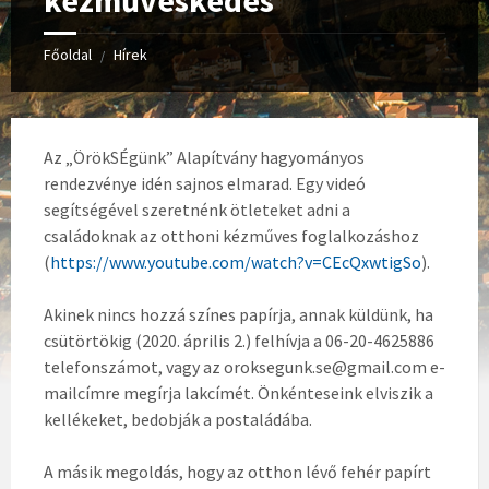
kézműveskedés
Főoldal
Hírek
/
Az „ÖrökSÉgünk” Alapítvány hagyományos
rendezvénye idén sajnos elmarad. Egy videó
segítségével szeretnénk ötleteket adni a
családoknak az otthoni kézműves foglalkozáshoz
(
https://www.youtube.com/watch?v=CEcQxwtigSo
).
Akinek nincs hozzá színes papírja, annak küldünk, ha
csütörtökig (2020. április 2.) felhívja a 06-20-4625886
telefonszámot, vagy az oroksegunk.se@gmail.com e-
mailcímre megírja lakcímét. Önkénteseink elviszik a
kellékeket, bedobják a posta
ládába.
A másik megoldás, hogy az otthon lévő fehér papírt