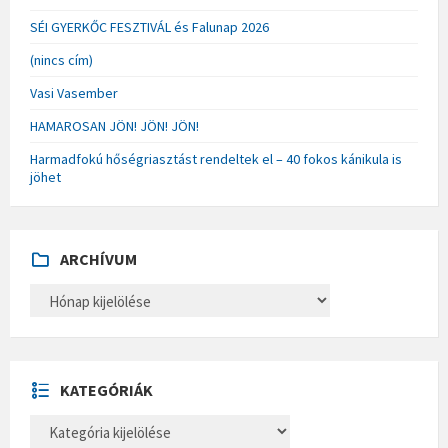
SÉI GYERKŐC FESZTIVÁL és Falunap 2026
(nincs cím)
Vasi Vasember
HAMAROSAN JÖN! JÖN! JÖN!
Harmadfokú hőségriasztást rendeltek el – 40 fokos kánikula is
jöhet
ARCHÍVUM
A
R
C
H
Í
V
U
KATEGÓRIÁK
M
K
A