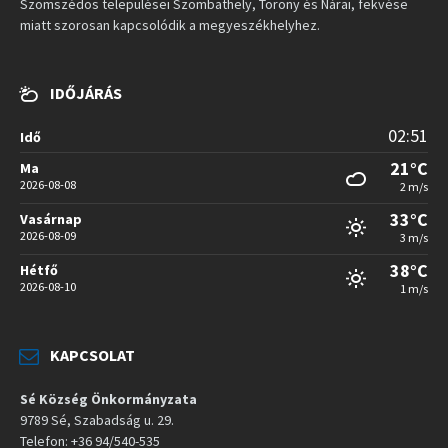
Szomszédos települései Szombathely, Torony és Nárai, fekvése
miatt szorosan kapcsolódik a megyeszékhelyhez.
IDŐJÁRÁS
02:51
Idő
21°C
Ma
2026-08-08
2 m/s
33°C
Vasárnap
2026-08-09
3 m/s
38°C
Hétfő
2026-08-10
1 m/s
KAPCSOLAT
Sé Község Önkormányzata
9789 Sé, Szabadság u. 29.
Telefon: +36 94/540-535