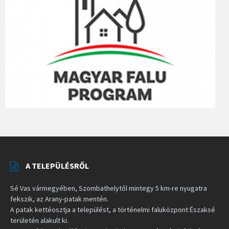
A TELEPÜLÉSRŐL
Sé Vas vármegyében, Szombathelytől mintegy 5 km-re nyugatra
fekszik, az Arany-patak mentén.
A patak kettéosztja a települést, a történelmi faluközpont Északsé
területén alakult ki.