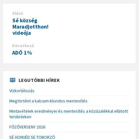
Előző
Sé község
Maradjotthon!
videója
Következő
ADÓ 1%
LEGUTÓBBI HÍREK
Vízkorlátozás
Megtörtént a kalcium-kloridos mentesítés
Mintavételek eredményei és mentesítés a kőzúzalékkal ellátott
területeken
FŐZŐVERSENY 2026
SÉ HONVÉD SE TOBORZÓ