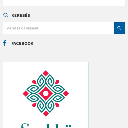
T
E
G
Ó
KERESÉS
R
I
S
Á
E
K
A
R
C
FACEBOOK
H
: