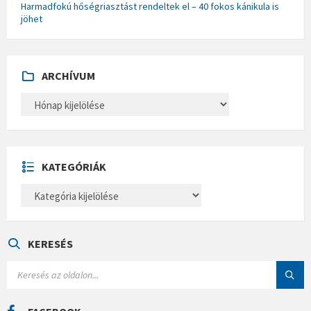
Harmadfokú hőségriasztást rendeltek el – 40 fokos kánikula is
jöhet
ARCHÍVUM
A
R
C
H
Í
V
U
KATEGÓRIÁK
M
K
A
T
E
G
Ó
KERESÉS
R
I
S
Á
E
K
A
R
C