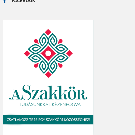
FACEBOOK
H
: