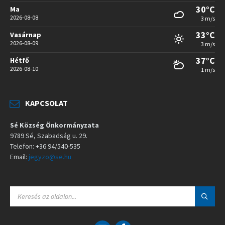
30°C
Ma
2026-08-08
3 m/s
33°C
Vasárnap
2026-08-09
3 m/s
37°C
Hétfő
2026-08-10
1 m/s
KAPCSOLAT
Sé Község Önkormányzata
9789 Sé, Szabadság u. 29.
Telefon: +36 94/540-535
Email:
jegyzo@se.hu
S
E
A
R
C
E
F