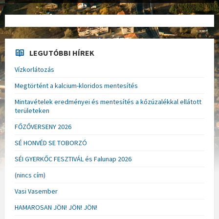
LEGUTÓBBI HÍREK
Vízkorlátozás
Megtörtént a kalcium-kloridos mentesítés
Mintavételek eredményei és mentesítés a kőzúzalékkal ellátott
területeken
FŐZŐVERSENY 2026
SÉ HONVÉD SE TOBORZÓ
SÉI GYERKŐC FESZTIVÁL és Falunap 2026
(nincs cím)
Vasi Vasember
HAMAROSAN JÖN! JÖN! JÖN!