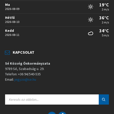
19°C
Ma
2026-08-09
2 m/s
36°C
Hétfő
2026-08-10
2 m/s
34°C
Kedd
2026-08-11
5 m/s
KAPCSOLAT
Sé Község Önkormányzata
9789 Sé, Szabadság u. 29.
Telefon: +36 94/540-535
Email:
jegyzo@se.hu
S
E
A
R
C
E
F