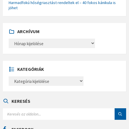
Harmadfokú hőségriasztást rendeltek el – 40 fokos kánikula is
jöhet
ARCHÍVUM
A
R
C
H
Í
V
U
KATEGÓRIÁK
M
K
A
T
E
G
Ó
KERESÉS
R
I
S
Á
E
K
A
R
C