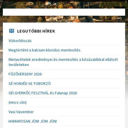
LEGUTÓBBI HÍREK
Vízkorlátozás
Megtörtént a kalcium-kloridos mentesítés
Mintavételek eredményei és mentesítés a kőzúzalékkal ellátott
területeken
FŐZŐVERSENY 2026
SÉ HONVÉD SE TOBORZÓ
SÉI GYERKŐC FESZTIVÁL és Falunap 2026
(nincs cím)
Vasi Vasember
HAMAROSAN JÖN! JÖN! JÖN!