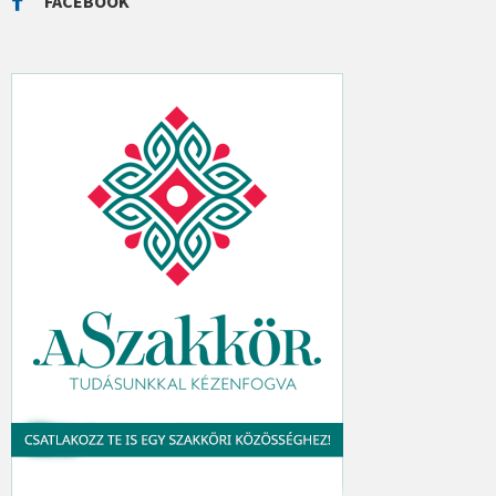
FACEBOOK
H
: