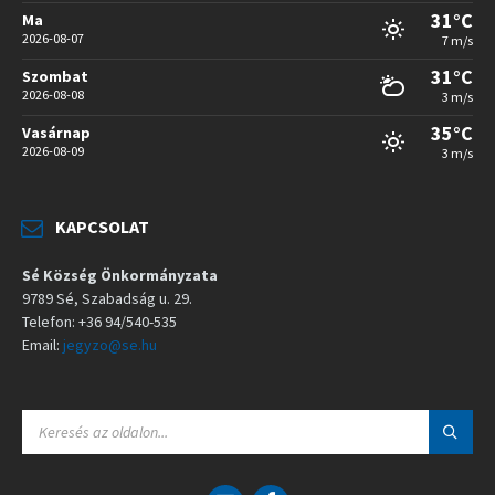
31°C
Ma
2026-08-07
7 m/s
31°C
Szombat
2026-08-08
3 m/s
35°C
Vasárnap
2026-08-09
3 m/s
KAPCSOLAT
Sé Község Önkormányzata
9789 Sé, Szabadság u. 29.
Telefon: +36 94/540-535
Email:
jegyzo@se.hu
S
E
A
R
C
E
F