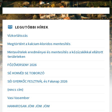
LEGUTÓBBI HÍREK
Vízkorlátozás
Megtörtént a kalcium-kloridos mentesítés
Mintavételek eredményei és mentesítés a kőzúzalékkal ellátott
területeken
FŐZŐVERSENY 2026
SÉ HONVÉD SE TOBORZÓ
SÉI GYERKŐC FESZTIVÁL és Falunap 2026
(nincs cím)
Vasi Vasember
HAMAROSAN JÖN! JÖN! JÖN!