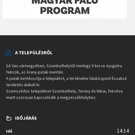
A TELEPÜLÉSRŐL
Sé Vas vármegyében, Szombathelytől mintegy 5 km-re nyugatra
fekszik, az Arany-patak mentén.
A patak kettéosztja a települést, a történelmi faluközpont Északsé
területén alakult ki.
Szomszédos települései Szombathely, Torony és Nárai, fekvése
miatt szorosan kapcsolódik a megyeszékhelyhez.
IDŐJÁRÁS
14:14
Idő