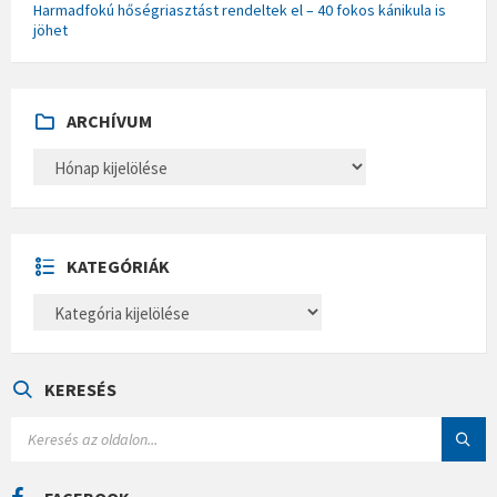
Harmadfokú hőségriasztást rendeltek el – 40 fokos kánikula is
jöhet
ARCHÍVUM
A
R
C
H
Í
V
U
KATEGÓRIÁK
M
K
A
T
E
G
Ó
KERESÉS
R
I
S
Á
E
K
A
R
C