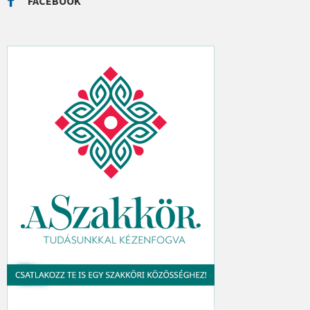
FACEBOOK
H
: