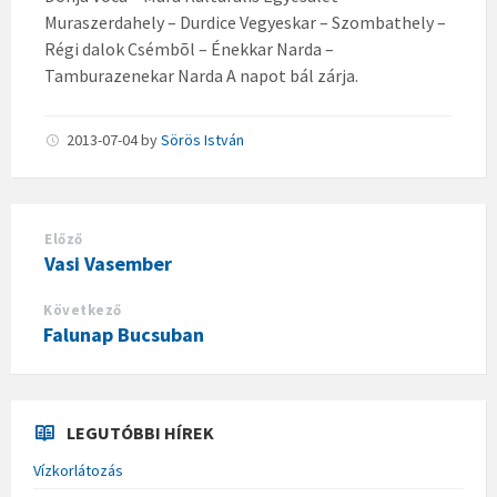
Muraszerdahely – Durdice Vegyeskar – Szombathely –
Régi dalok Csémbõl – Énekkar Narda –
Tamburazenekar Narda A napot bál zárja.
2013-07-04
by
Sörös István
Előző
Vasi Vasember
Következő
Falunap Bucsuban
LEGUTÓBBI HÍREK
Vízkorlátozás