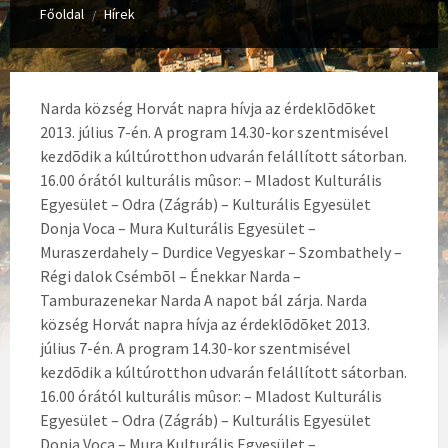
Főoldal
Hírek
/
Narda község Horvát napra hívja az érdeklõdõket
2013. július 7-én. A program 14.30-kor szentmisével
kezdõdik a kúltúrotthon udvarán felállított sátorban.
16.00 órától kulturális mûsor: – Mladost Kulturális
Egyesület – Odra (Zágráb) – Kulturális Egyesület
Donja Voca – Mura Kulturális Egyesület –
Muraszerdahely – Durdice Vegyeskar – Szombathely –
Régi dalok Csémbõl – Énekkar Narda –
Tamburazenekar Narda A napot bál zárja.
Narda
község Horvát napra hívja az érdeklõdõket 2013.
július 7-én. A program 14.30-kor szentmisével
kezdõdik a kúltúrotthon udvarán felállított sátorban.
16.00 órától kulturális mûsor: – Mladost Kulturális
Egyesület – Odra (Zágráb) – Kulturális Egyesület
Donja Voca – Mura Kulturális Egyesület –