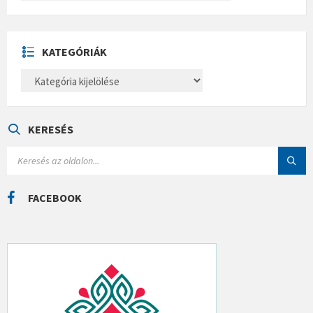
C
H
Í
V
U
KATEGÓRIÁK
M
K
A
T
E
G
Ó
KERESÉS
R
I
S
Á
E
K
A
R
C
FACEBOOK
H
: