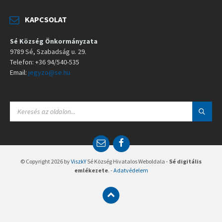
KAPCSOLAT
Sé Község Önkormányzata
9789 Sé, Szabadság u. 29.
Telefon: +36 94/540-535
Email:
jegyzo@se.hu
S
E
A
R
C
E
F
H
m
a
:
a
c
© Copyright 2026 by
ViszkY
Sé Község Hivatalos Weboldala -
Sé digitális
i
e
emlékezete
. -
Adatvédelem
l
b
o
o
k