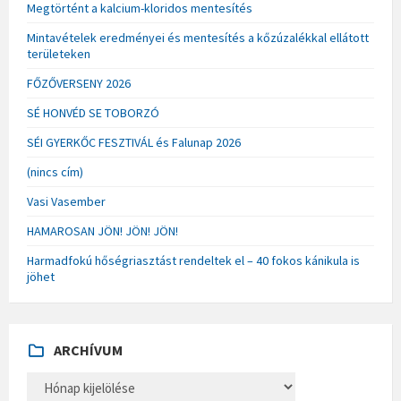
Megtörtént a kalcium-kloridos mentesítés
Mintavételek eredményei és mentesítés a kőzúzalékkal ellátott
területeken
FŐZŐVERSENY 2026
SÉ HONVÉD SE TOBORZÓ
SÉI GYERKŐC FESZTIVÁL és Falunap 2026
(nincs cím)
Vasi Vasember
HAMAROSAN JÖN! JÖN! JÖN!
Harmadfokú hőségriasztást rendeltek el – 40 fokos kánikula is
jöhet
ARCHÍVUM
A
R