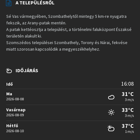
A TELEPÜLÉSRŐL
Sé Vas vármegyében, Szombathelytől mintegy 5 km-re nyugatra
fekszik, az Arany-patak mentén.
A patak kettéosztja a települést, a történelmi faluközpont Északsé
területén alakult ki.
Szomszédos települései Szombathely, Torony és Nárai, fekvése
miatt szorosan kapcsolódik a megyeszékhelyhez.
IDŐJÁRÁS
16:08
Idő
31°C
Ma
2026-08-08
3 m/s
33°C
Vasárnap
2026-08-09
3 m/s
37°C
Hétfő
2026-08-10
1 m/s