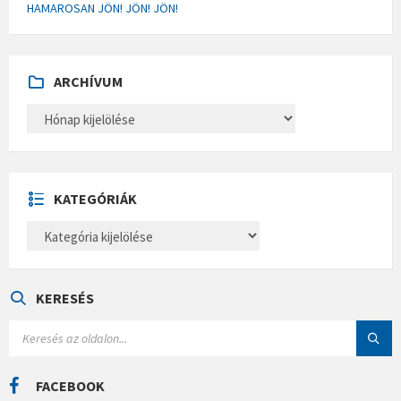
HAMAROSAN JÖN! JÖN! JÖN!
ARCHÍVUM
A
R
C
H
Í
V
U
KATEGÓRIÁK
M
K
A
T
E
G
Ó
KERESÉS
R
I
S
Á
E
K
A
R
C
FACEBOOK
H