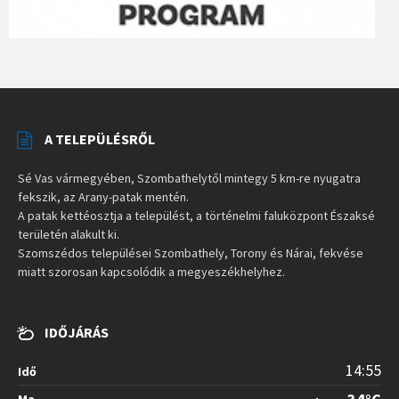
A TELEPÜLÉSRŐL
Sé Vas vármegyében, Szombathelytől mintegy 5 km-re nyugatra
fekszik, az Arany-patak mentén.
A patak kettéosztja a települést, a történelmi faluközpont Északsé
területén alakult ki.
Szomszédos települései Szombathely, Torony és Nárai, fekvése
miatt szorosan kapcsolódik a megyeszékhelyhez.
IDŐJÁRÁS
14:55
Idő
Ma