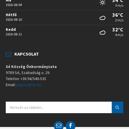
34°C
2026-08-09
3 m/s
36°C
Hétfő
2026-08-10
2 m/s
32°C
Kedd
2026-08-11
4 m/s
KAPCSOLAT
Sé Község Önkormányzata
9789 Sé, Szabadság u. 29.
Telefon: +36 94/540-535
Email:
jegyzo@se.hu
S
E
A
R
C
E
F
H
m
a