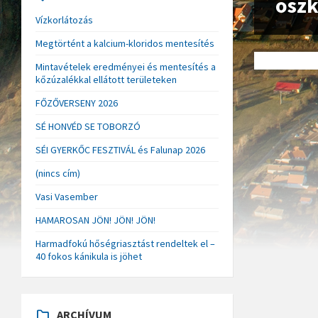
osz
Vízkorlátozás
Megtörtént a kalcium-kloridos mentesítés
Mintavételek eredményei és mentesítés a
kőzúzalékkal ellátott területeken
FŐZŐVERSENY 2026
SÉ HONVÉD SE TOBORZÓ
SÉI GYERKŐC FESZTIVÁL és Falunap 2026
(nincs cím)
Vasi Vasember
HAMAROSAN JÖN! JÖN! JÖN!
Harmadfokú hőségriasztást rendeltek el –
40 fokos kánikula is jöhet
ARCHÍVUM