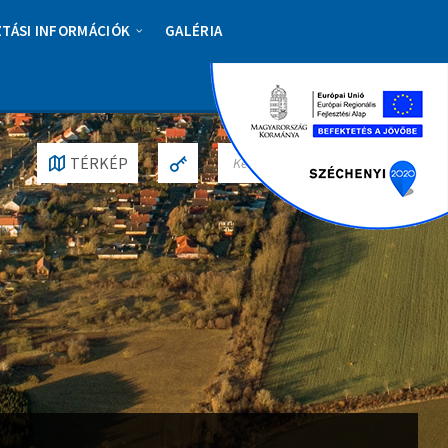
ZTÁSI INFORMÁCIÓK
GALÉRIA
S
TÉRKÉP
E
A
R
C
H
: