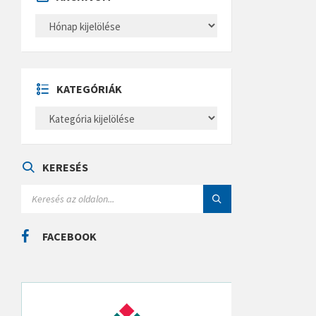
A
R
C
H
Í
V
U
KATEGÓRIÁK
M
K
A
T
E
G
Ó
KERESÉS
R
I
S
Á
E
K
A
R
C
FACEBOOK
H
: