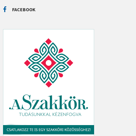
R
C
FACEBOOK
H
: