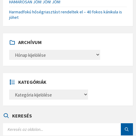
HAMAROSAN JÖN! JÖN! JÖN!
Harmadfokú hőségriasztást rendeltek el – 40 fokos kánikula is
jöhet
ARCHÍVUM
A
R
C
H
Í
V
U
KATEGÓRIÁK
M
K
A
T
E
G
Ó
KERESÉS
R
I
S
Á
E
K
A