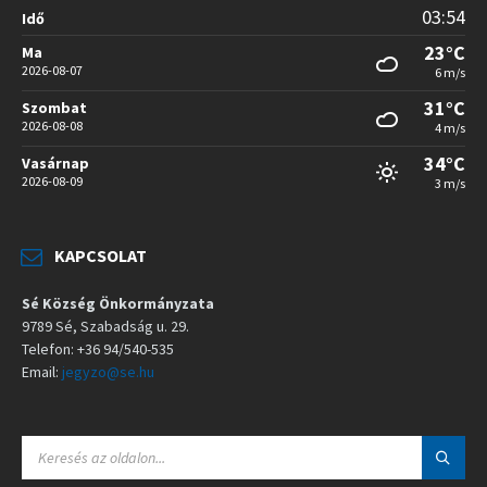
03:54
Idő
23°C
Ma
2026-08-07
6 m/s
31°C
Szombat
2026-08-08
4 m/s
34°C
Vasárnap
2026-08-09
3 m/s
KAPCSOLAT
Sé Község Önkormányzata
9789 Sé, Szabadság u. 29.
Telefon: +36 94/540-535
Email:
jegyzo@se.hu
S
E
A