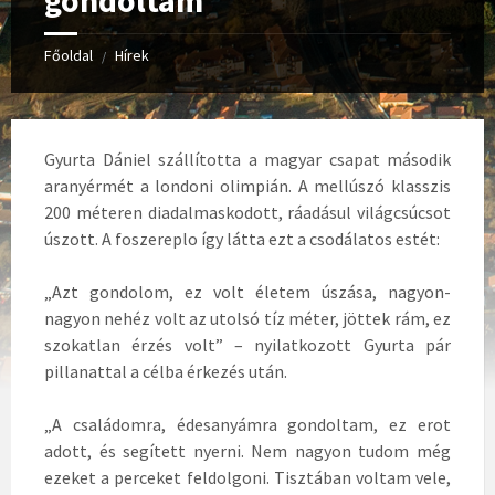
gondoltam
Főoldal
Hírek
/
Gyurta Dániel szállította a magyar csapat második
aranyérmét a londoni olimpián. A mellúszó klasszis
200 méteren diadalmaskodott, ráadásul világcsúcsot
úszott. A foszereplo így látta ezt a csodálatos estét:
„Azt gondolom, ez volt életem úszása, nagyon-
nagyon nehéz volt az utolsó tíz méter, jöttek rám, ez
szokatlan érzés volt” – nyilatkozott Gyurta pár
pillanattal a célba érkezés után.
„A családomra, édesanyámra gondoltam, ez erot
adott, és segített nyerni. Nem nagyon tudom még
ezeket a perceket feldolgoni. Tisztában voltam vele,