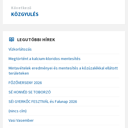
Következő
KÖZGYULÉS
LEGUTÓBBI HÍREK
Vízkorlátozás
Megtörtént a kalcium-kloridos mentesítés
Mintavételek eredményei és mentesítés a kőzúzalékkal ellátott
területeken
FŐZŐVERSENY 2026
SÉ HONVÉD SE TOBORZÓ
SÉI GYERKŐC FESZTIVÁL és Falunap 2026
(nincs cím)
Vasi Vasember