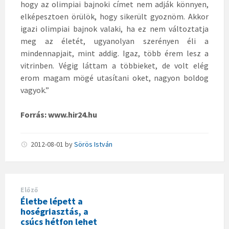
hogy az olimpiai bajnoki címet nem adják könnyen,
elképesztoen örülök, hogy sikerült gyoznöm. Akkor
igazi olimpiai bajnok valaki, ha ez nem változtatja
meg az életét, ugyanolyan szerényen éli a
mindennapjait, mint addig. Igaz, több érem lesz a
vitrinben. Végig láttam a többieket, de volt elég
erom magam mögé utasítani oket, nagyon boldog
vagyok.”
Forrás: www.hir24.hu
2012-08-01
by
Sörös István
Előző
Életbe lépett a
hoségriasztás, a
csúcs hétfon lehet