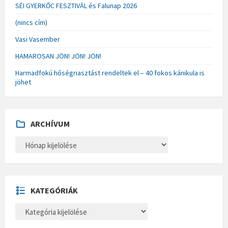
SÉI GYERKŐC FESZTIVÁL és Falunap 2026
(nincs cím)
Vasi Vasember
HAMAROSAN JÖN! JÖN! JÖN!
Harmadfokú hőségriasztást rendeltek el – 40 fokos kánikula is
jöhet
ARCHÍVUM
A
R
C
H
Í
V
U
KATEGÓRIÁK
M
K
A
T