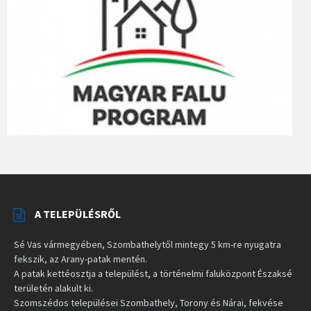
A TELEPÜLÉSRŐL
Sé Vas vármegyében, Szombathelytől mintegy 5 km-re nyugatra
fekszik, az Arany-patak mentén.
A patak kettéosztja a települést, a történelmi faluközpont Északsé
területén alakult ki.
Szomszédos települései Szombathely, Torony és Nárai, fekvése