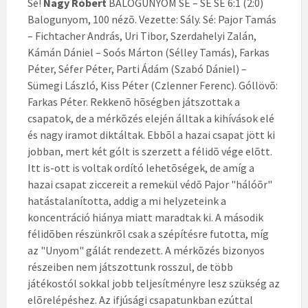
Sé!
Nagy Róbert
BALOGUNYOM SE – SÉ SE 6:1 (2:0)
Balogunyom, 100 nézõ. Vezette: Sály. Sé: Pajor Tamás
– Fichtacher András, Uri Tibor, Szerdahelyi Zalán,
Kámán Dániel – Soós Márton (Sélley Tamás), Farkas
Péter, Séfer Péter, Parti Ádám (Szabó Dániel) –
Sümegi László, Kiss Péter (Czlenner Ferenc). Góllövõ:
Farkas Péter. Rekkenõ hõségben játszottak a
csapatok, de a mérkõzés elején álltak a kihívások elé
és nagy iramot diktáltak. Ebbõl a hazai csapat jött ki
jobban, mert két gólt is szerzett a félidõ vége elõtt.
Itt is-ott is voltak ordító lehetõségek, de amíg a
hazai csapat ziccereit a remekül védõ Pajor "hálóõr"
hatástalanította, addig a mi helyzeteink a
koncentráció hiánya miatt maradtak ki. A második
félidõben részünkrõl csak a szépítésre futotta, míg
az "Unyom" gálát rendezett. A mérkõzés bizonyos
részeiben nem játszottunk rosszul, de több
játékostól sokkal jobb teljesítményre lesz szükség az
elõrelépéshez. Az ifjúsági csapatunkban ezúttal