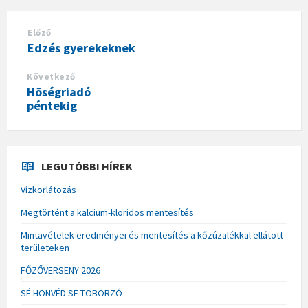
Előző
Edzés gyerekeknek
Következő
Hõségriadó
péntekig
LEGUTÓBBI HÍREK
Vízkorlátozás
Megtörtént a kalcium-kloridos mentesítés
Mintavételek eredményei és mentesítés a kőzúzalékkal ellátott
területeken
FŐZŐVERSENY 2026
SÉ HONVÉD SE TOBORZÓ