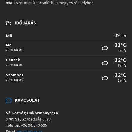
miatt szorosan kapcsolódik a megyeszékhelyhez.
IDŐJÁRÁS
09:16
Idő
33°C
Ma
2026-08-06
4 m/s
32°C
Péntek
2026-08-07
8 m/s
32°C
Szombat
2026-08-08
3 m/s
KAPCSOLAT
Sé Község Önkormányzata
9789 Sé, Szabadság u. 29.
Telefon: +36 94/540-535
Email:
jegyzo@se.hu