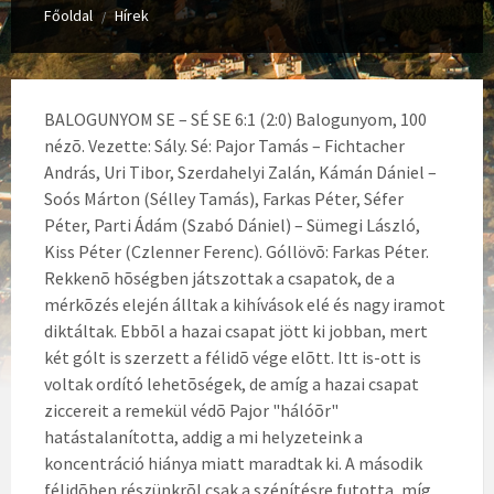
Főoldal
Hírek
/
BALOGUNYOM SE – SÉ SE 6:1 (2:0) Balogunyom, 100
nézõ. Vezette: Sály. Sé: Pajor Tamás – Fichtacher
András, Uri Tibor, Szerdahelyi Zalán, Kámán Dániel –
Soós Márton (Sélley Tamás), Farkas Péter, Séfer
Péter, Parti Ádám (Szabó Dániel) – Sümegi László,
Kiss Péter (Czlenner Ferenc). Góllövõ: Farkas Péter.
Rekkenõ hõségben játszottak a csapatok, de a
mérkõzés elején álltak a kihívások elé és nagy iramot
diktáltak. Ebbõl a hazai csapat jött ki jobban, mert
két gólt is szerzett a félidõ vége elõtt. Itt is-ott is
voltak ordító lehetõségek, de amíg a hazai csapat
ziccereit a remekül védõ Pajor "hálóõr"
hatástalanította, addig a mi helyzeteink a
koncentráció hiánya miatt maradtak ki. A második
félidõben részünkrõl csak a szépítésre futotta, míg