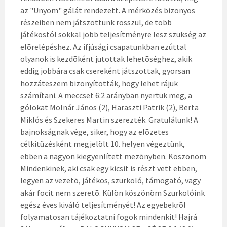
az "Unyom" gálát rendezett. A mérkõzés bizonyos
részeiben nem játszottunk rosszul, de több
játékostól sokkal jobb teljesítményre lesz szükség az
elõrelépéshez. Az ifjúsági csapatunkban ezúttal
olyanok is kezdõként jutottak lehetõséghez, akik
eddig jobbára csak csereként játszottak, gyorsan
hozzáteszem bizonyították, hogy lehet rájuk
számítani. A meccset 6:2 arányban nyertük meg, a
gólokat Molnár János (2), Haraszti Patrik (2), Berta
Miklós és Szekeres Martin szerezték. Gratulálunk! A
bajnokságnak vége, siker, hogy az elõzetes
célkitûzésként megjelölt 10. helyen végeztünk,
ebben a nagyon kiegyenlített mezõnyben. Köszönöm
Mindenkinek, aki csak egy kicsit is részt vett ebben,
legyen az vezetõ, játékos, szurkoló, támogató, vagy
akár focit nem szeretõ. Külön köszönöm Szurkolóink
egész éves kiváló teljesítményét! Az egyebekrõl
folyamatosan tájékoztatni fogok mindenkit! Hajrá