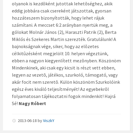
olyanok is kezdõként jutottak lehetõséghez, akik
eddig jobbára csak csereként játszottak, gyorsan
hozzáteszem bizonyították, hogy lehet rájuk
számítani. A meccset 6:2 arányban nyertük meg, a
gólokat Molnár János (2), Haraszti Patrik (2), Berta
Miklós és Szekeres Martin szerezték. Gratulálunk! A
bajnokságnak vége, siker, hogy az elõzetes
célkitûzésként megjelölt 10. helyen végeztünk,
ebben a nagyon kiegyenlített mezõnyben. Köszönöm
Mindenkinek, aki csak egy kicsit is részt vett ebben,
legyen az vezetõ, játékos, szurkoló, támogató, vagy
akár focit nem szeretõ. Külön köszönöm Szurkolóink
egész éves kiváló teljesítményét! Az egyebekrõl
folyamatosan tájékoztatni fogok mindenkit! Hajrá
Sé!
Nagy Róbert
2013-06-18
by
ViszkY