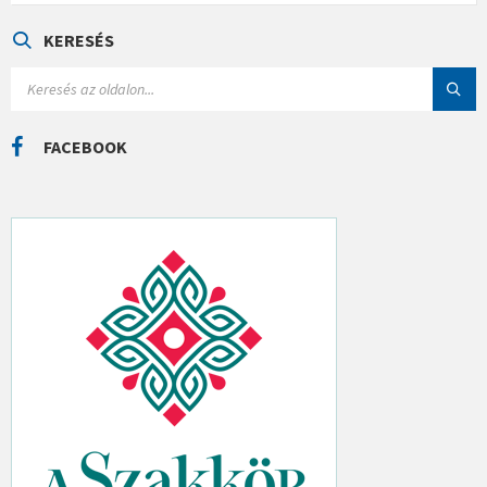
E
G
Ó
KERESÉS
R
I
S
Á
E
K
A
R
C
FACEBOOK
H
: