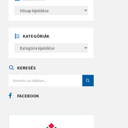
A
R
C
H
Í
V
U
KATEGÓRIÁK
M
K
A
T
E
G
Ó
KERESÉS
R
I
S
Á
E
K
A
R
C
FACEBOOK
H
: