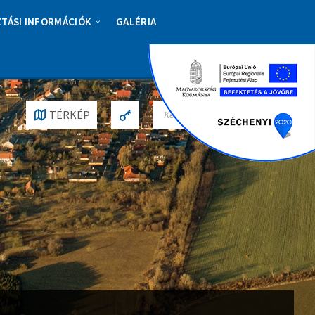
ZTÁSI INFORMÁCIÓK
GALÉRIA
S
TÉRKÉP
E
A
R
C
H
: