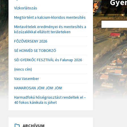
Gyer
Vízkorlátozás
Megtörtént a kalcium-kloridos mentesítés
Mintavételek eredményei és mentesítés a
kőzúzalékkal ellátott területeken
FŐZŐVERSENY 2026
SÉ HONVÉD SE TOBORZÓ
SÉI GYERKŐC FESZTIVÁL és Falunap 2026
(nincs cím)
Vasi Vasember
HAMAROSAN JÖN! JÖN! JÖN!
Harmadfokú hőségriasztást rendeltek el –
40 fokos kánikula is jöhet
ARCHÍVUM