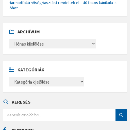
Harmadfokú hőségriasztást rendeltek el – 40 fokos kánikula is
jöhet
ARCHÍVUM
A
R
C
H
Í
V
U
KATEGÓRIÁK
M
K
A
T
E
G
Ó
KERESÉS
R
I
S
Á
E
K
A
R
C