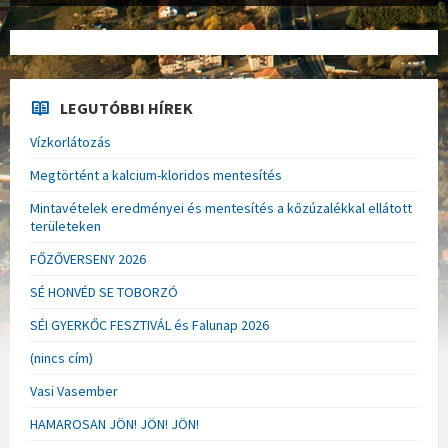
LEGUTÓBBI HÍREK
Vízkorlátozás
Megtörtént a kalcium-kloridos mentesítés
Mintavételek eredményei és mentesítés a kőzúzalékkal ellátott
területeken
FŐZŐVERSENY 2026
SÉ HONVÉD SE TOBORZÓ
SÉI GYERKŐC FESZTIVÁL és Falunap 2026
(nincs cím)
Vasi Vasember
HAMAROSAN JÖN! JÖN! JÖN!