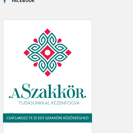
FACEBOOK
H
: