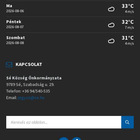
33°C
Ma
2026-08-06
4 m/s
32°C
Péntek
2026-08-07
7 m/s
31°C
Szombat
2026-08-08
4 m/s
KAPCSOLAT
Sé Község Önkormányzata
9789 Sé, Szabadság u. 29.
Telefon: +36 94/540-535
Email:
jegyzo@se.hu
S
E
A
R
C
E
F