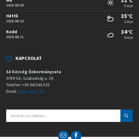
32°C
2026-08-09
3 m/s
35°C
Hétfő
2026-08-10
1 m/s
34°C
Kedd
2026-08-11
5 m/s
KAPCSOLAT
Sé Község Önkormányzata
9789 Sé, Szabadság u. 29.
Telefon: +36 94/540-535
Email:
jegyzo@se.hu
S
E
A
R
C
E
F
H
m
a