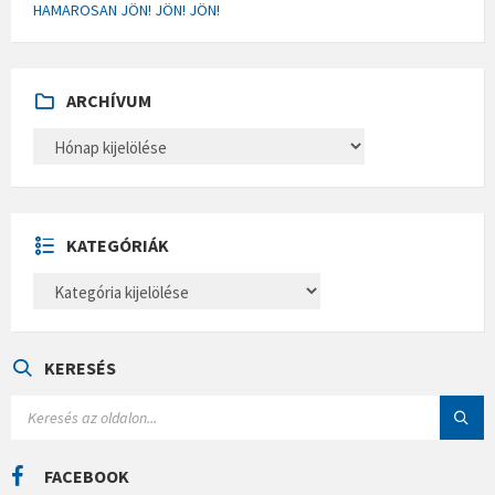
HAMAROSAN JÖN! JÖN! JÖN!
ARCHÍVUM
A
R
C
H
Í
V
U
KATEGÓRIÁK
M
K
A
T
E
G
Ó
KERESÉS
R
I
S
Á
E
K
A
R
C
FACEBOOK
H