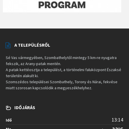
A TELEPÜLÉSRŐL
Sé Vas vármegyében, Szombathelytől mintegy 5 km-re nyugatra
fekszik, az Arany-patak mentén.
A patak kettéosztja a települést, a történelmi faluközpont Északsé
területén alakult ki.
Szomszédos települései Szombathely, Torony és Nárai, fekvése
miatt szorosan kapcsolódik a megyeszékhelyhez.
IDŐJÁRÁS
13:14
Idő
Ma