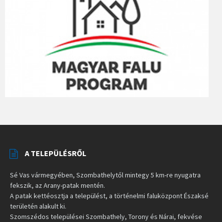
A TELEPÜLÉSRŐL
Sé Vas vármegyében, Szombathelytől mintegy 5 km-re nyugatra
fekszik, az Arany-patak mentén.
A patak kettéosztja a települést, a történelmi faluközpont Északsé
területén alakult ki.
Szomszédos települései Szombathely, Torony és Nárai, fekvése