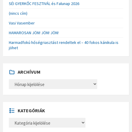
SÉI GYERKŐC FESZTIVÁL és Falunap 2026
(nincs cím)
Vasi Vasember
HAMAROSAN JÖN! JÖN! JÖN!
Harmadfokú hőségriasztást rendeltek el – 40 fokos kánikula is
jöhet
ARCHÍVUM
A
R
C
H
Í
V
U
KATEGÓRIÁK
M
K
A
T