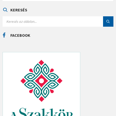
E
G
Ó
KERESÉS
R
I
S
Á
E
K
A
R
C
FACEBOOK
H
: