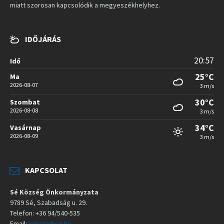
miatt szorosan kapcsolódik a megyeszékhelyhez.
IDŐJÁRÁS
20:57
Idő
25°C
Ma
2026-08-07
3 m/s
30°C
Szombat
2026-08-08
3 m/s
34°C
Vasárnap
2026-08-09
3 m/s
KAPCSOLAT
Sé Község Önkormányzata
9789 Sé, Szabadság u. 29.
Telefon: +36 94/540-535
Email:
jegyzo@se.hu