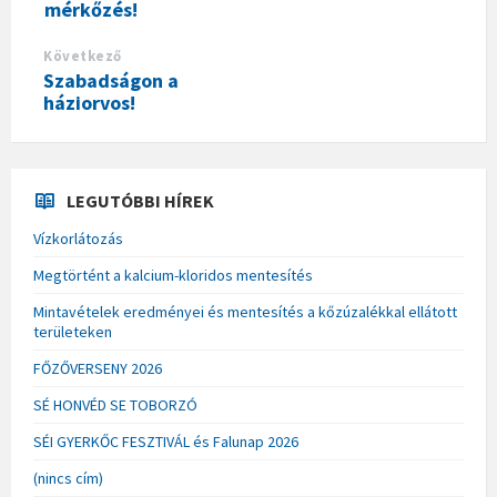
mérkőzés!
Következő
Szabadságon a
háziorvos!
LEGUTÓBBI HÍREK
Vízkorlátozás
Megtörtént a kalcium-kloridos mentesítés
Mintavételek eredményei és mentesítés a kőzúzalékkal ellátott
területeken
FŐZŐVERSENY 2026
SÉ HONVÉD SE TOBORZÓ
SÉI GYERKŐC FESZTIVÁL és Falunap 2026
(nincs cím)