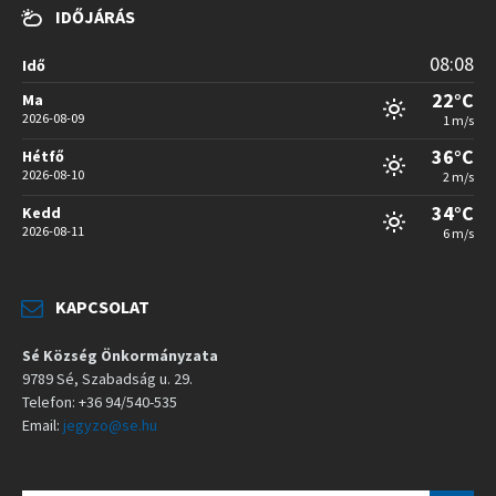
IDŐJÁRÁS
08:08
Idő
22°C
Ma
2026-08-09
1 m/s
36°C
Hétfő
2026-08-10
2 m/s
34°C
Kedd
2026-08-11
6 m/s
KAPCSOLAT
Sé Község Önkormányzata
9789 Sé, Szabadság u. 29.
Telefon: +36 94/540-535
Email:
jegyzo@se.hu