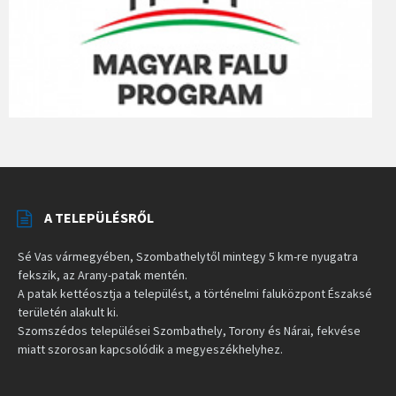
A TELEPÜLÉSRŐL
Sé Vas vármegyében, Szombathelytől mintegy 5 km-re nyugatra
fekszik, az Arany-patak mentén.
A patak kettéosztja a települést, a történelmi faluközpont Északsé
területén alakult ki.
Szomszédos települései Szombathely, Torony és Nárai, fekvése
miatt szorosan kapcsolódik a megyeszékhelyhez.