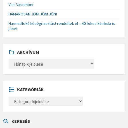
Vasi Vasember
HAMAROSAN JÖN! JÖN! JÖN!
Harmadfokú hőségriasztást rendeltek el – 40 fokos kánikula is
jöhet
ARCHÍVUM
A
R
C
H
Í
V
U
KATEGÓRIÁK
M
K
A
T
E
G
Ó
KERESÉS
R