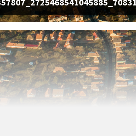
357807_2725468541045885_7083