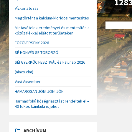
128
Vízkorlátozás
Megtörtént a kalcium-kloridos mentesítés
Mintavételek eredményei és mentesítés a
kőzúzalékkal ellátott területeken
FŐZŐVERSENY 2026
SÉ HONVÉD SE TOBORZÓ
SÉI GYERKŐC FESZTIVÁL és Falunap 2026
(nincs cím)
Vasi Vasember
HAMAROSAN JÖN! JÖN! JÖN!
Harmadfokú hőségriasztást rendeltek el –
40 fokos kánikula is jöhet
ARCHÍVUM