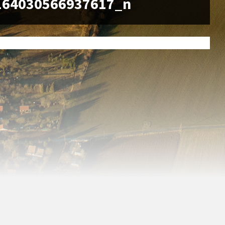
164030566937617_n