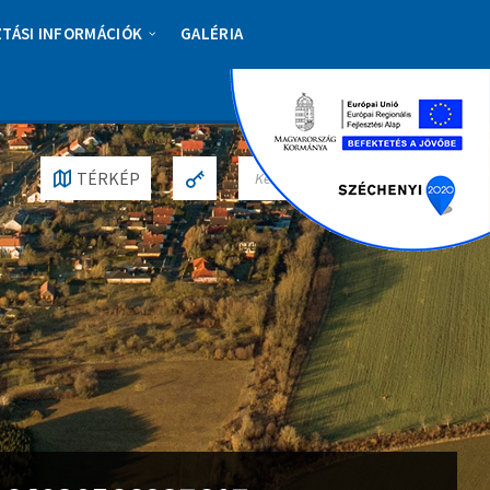
ZTÁSI INFORMÁCIÓK
GALÉRIA
S
TÉRKÉP
E
A
R
C
H
: