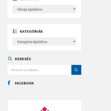
A
R
C
H
Í
V
U
KATEGÓRIÁK
M
K
A
T
E
G
Ó
KERESÉS
R
I
S
Á
E
K
A
R
C
FACEBOOK
H
: