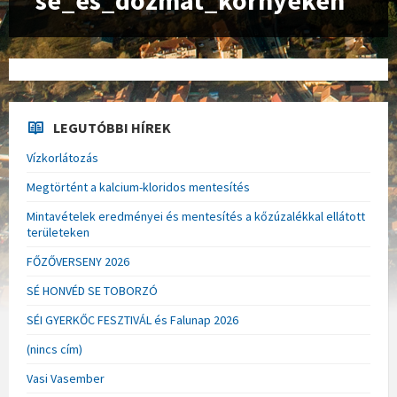
se_es_dozmat_kornyeken
LEGUTÓBBI HÍREK
Vízkorlátozás
Megtörtént a kalcium-kloridos mentesítés
Mintavételek eredményei és mentesítés a kőzúzalékkal ellátott
területeken
FŐZŐVERSENY 2026
SÉ HONVÉD SE TOBORZÓ
SÉI GYERKŐC FESZTIVÁL és Falunap 2026
(nincs cím)
Vasi Vasember