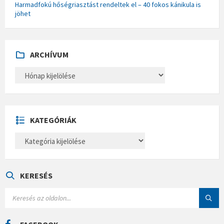
Harmadfokú hőségriasztást rendeltek el – 40 fokos kánikula is
jöhet
ARCHÍVUM
A
R
C
H
Í
V
U
KATEGÓRIÁK
M
K
A
T
E
G
Ó
KERESÉS
R
I
S
Á
E
K
A
R
C