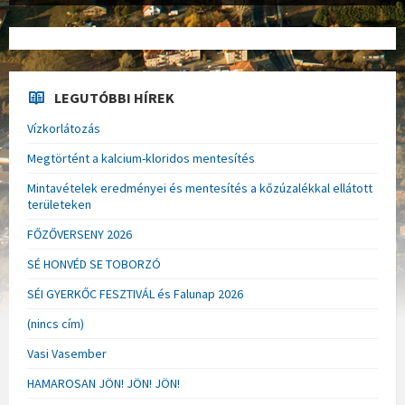
LEGUTÓBBI HÍREK
Vízkorlátozás
Megtörtént a kalcium-kloridos mentesítés
Mintavételek eredményei és mentesítés a kőzúzalékkal ellátott
területeken
FŐZŐVERSENY 2026
SÉ HONVÉD SE TOBORZÓ
SÉI GYERKŐC FESZTIVÁL és Falunap 2026
(nincs cím)
Vasi Vasember
HAMAROSAN JÖN! JÖN! JÖN!