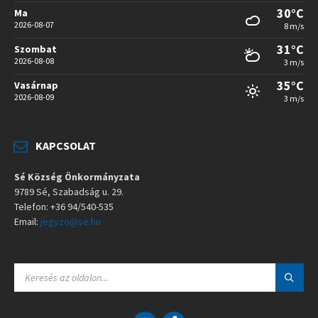
30°C
Ma
2026-08-07
8 m/s
31°C
Szombat
2026-08-08
3 m/s
35°C
Vasárnap
2026-08-09
3 m/s
KAPCSOLAT
Sé Község Önkormányzata
9789 Sé, Szabadság u. 29.
Telefon: +36 94/540-535
Email:
jegyzo@se.hu
S
E
A
R
C
E
F