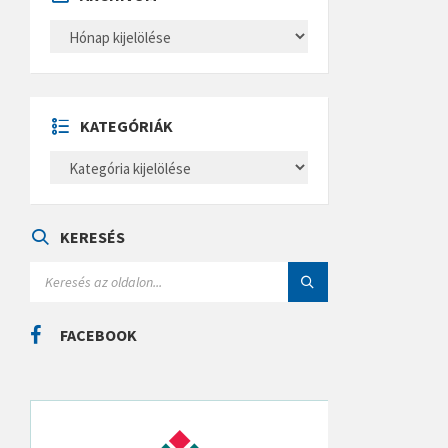
A
R
C
H
Í
V
U
KATEGÓRIÁK
M
K
A
T
E
G
Ó
KERESÉS
R
I
S
Á
E
K
A
R
C
FACEBOOK
H
: