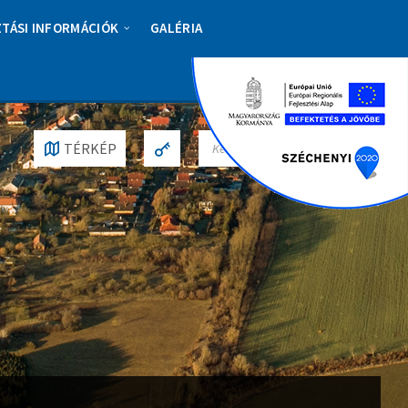
ZTÁSI INFORMÁCIÓK
GALÉRIA
S
TÉRKÉP
E
A
R
C
H
: