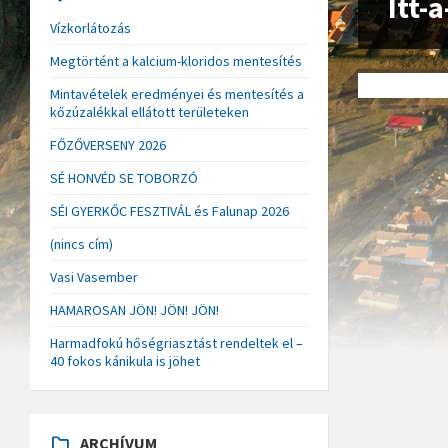
Itt-
Vízkorlátozás
Megtörtént a kalcium-kloridos mentesítés
Mintavételek eredményei és mentesítés a
kőzúzalékkal ellátott területeken
FŐZŐVERSENY 2026
SÉ HONVÉD SE TOBORZÓ
SÉI GYERKŐC FESZTIVÁL és Falunap 2026
(nincs cím)
Vasi Vasember
HAMAROSAN JÖN! JÖN! JÖN!
Harmadfokú hőségriasztást rendeltek el –
40 fokos kánikula is jöhet
ARCHÍVUM