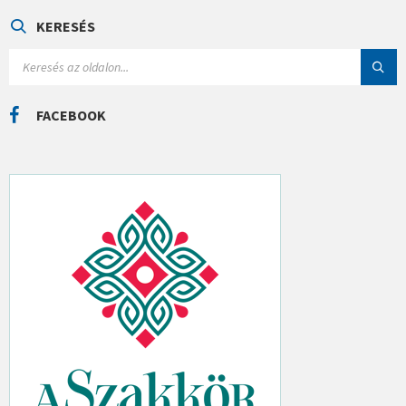
G
Ó
KERESÉS
R
I
S
Á
E
K
A
R
C
FACEBOOK
H
: