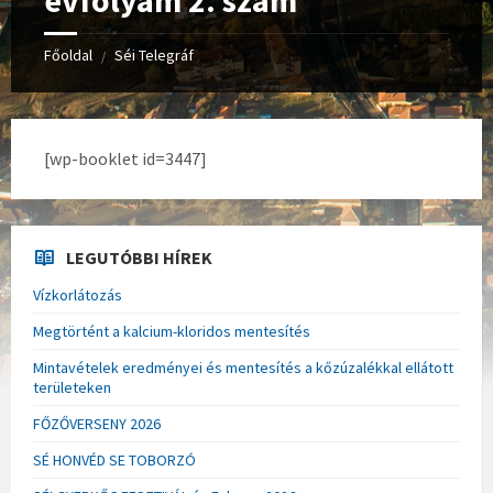
évfolyam 2. szám
Főoldal
Séi Telegráf
/
[wp-booklet id=3447]
LEGUTÓBBI HÍREK
Vízkorlátozás
Megtörtént a kalcium-kloridos mentesítés
Mintavételek eredményei és mentesítés a kőzúzalékkal ellátott
területeken
FŐZŐVERSENY 2026
SÉ HONVÉD SE TOBORZÓ