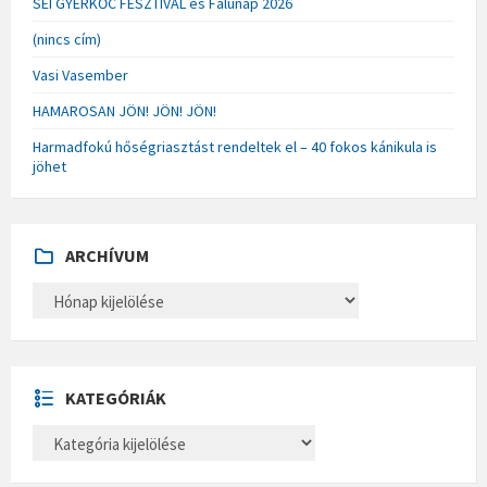
SÉI GYERKŐC FESZTIVÁL és Falunap 2026
(nincs cím)
Vasi Vasember
HAMAROSAN JÖN! JÖN! JÖN!
Harmadfokú hőségriasztást rendeltek el – 40 fokos kánikula is
jöhet
ARCHÍVUM
A
R
C
H
Í
V
U
KATEGÓRIÁK
M
K
A
T
E