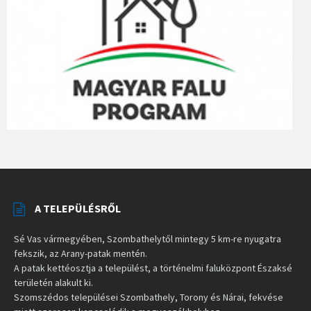
A TELEPÜLÉSRŐL
Sé Vas vármegyében, Szombathelytől mintegy 5 km-re nyugatra
fekszik, az Arany-patak mentén.
A patak kettéosztja a települést, a történelmi faluközpont Északsé
területén alakult ki.
Szomszédos települései Szombathely, Torony és Nárai, fekvése