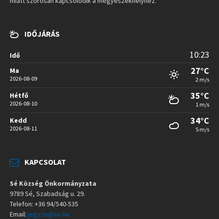
miatt szorosan kapcsolódik a megyeszékhelyhez.
IDŐJÁRÁS
10:23
Idő
27°C
Ma
2026-08-09
2 m/s
35°C
Hétfő
2026-08-10
1 m/s
34°C
Kedd
2026-08-11
5 m/s
KAPCSOLAT
Sé Község Önkormányzata
9789 Sé, Szabadság u. 29.
Telefon: +36 94/540-535
Email:
jegyzo@se.hu