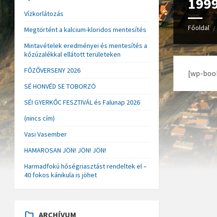
1999
Vízkorlátozás
Főoldal
/
Megtörtént a kalcium-kloridos mentesítés
Mintavételek eredményei és mentesítés a
kőzúzalékkal ellátott területeken
FŐZŐVERSENY 2026
[wp-book
SÉ HONVÉD SE TOBORZÓ
SÉI GYERKŐC FESZTIVÁL és Falunap 2026
(nincs cím)
Vasi Vasember
HAMAROSAN JÖN! JÖN! JÖN!
Harmadfokú hőségriasztást rendeltek el –
40 fokos kánikula is jöhet
ARCHÍVUM