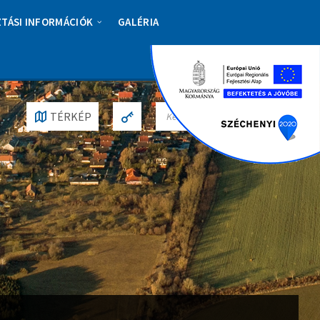
ZTÁSI INFORMÁCIÓK
GALÉRIA
S
TÉRKÉP
E
A
R
C
H
: