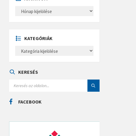
A
R
C
H
Í
V
U
KATEGÓRIÁK
M
K
A
T
E
G
Ó
KERESÉS
R
I
S
Á
E
K
A
R
C
FACEBOOK
H
: