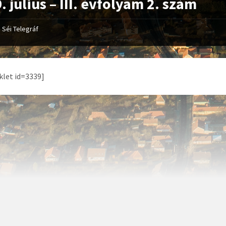
. július – III. évfolyam 2. szám
Séi Telegráf
let id=3339]