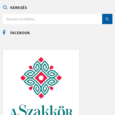
G
Ó
KERESÉS
R
I
S
Á
E
K
A
R
C
FACEBOOK
H
: