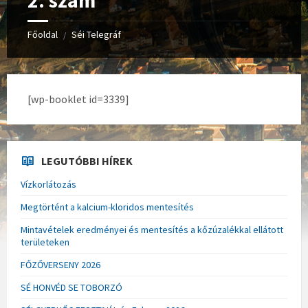
2. szám
Főoldal
Séi Telegráf
/
[wp-booklet id=3339]
LEGUTÓBBI HÍREK
Vízkorlátozás
Megtörtént a kalcium-kloridos mentesítés
Mintavételek eredményei és mentesítés a kőzúzalékkal ellátott
területeken
FŐZŐVERSENY 2026
SÉ HONVÉD SE TOBORZÓ