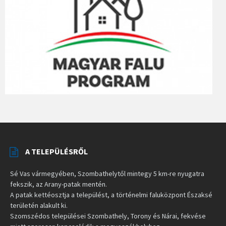
A TELEPÜLÉSRŐL
Sé Vas vármegyében, Szombathelytől mintegy 5 km-re nyugatra
fekszik, az Arany-patak mentén.
A patak kettéosztja a települést, a történelmi faluközpont Északsé
területén alakult ki.
Szomszédos települései Szombathely, Torony és Nárai, fekvése