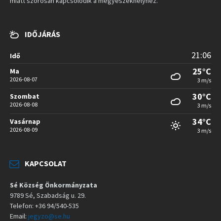
miatt szorosan kapcsolódik a megyeszékhelyhez.
IDŐJÁRÁS
21:06
Idő
25°C
Ma
2026-08-07
3 m/s
30°C
Szombat
2026-08-08
3 m/s
34°C
Vasárnap
2026-08-09
3 m/s
KAPCSOLAT
Sé Község Önkormányzata
9789 Sé, Szabadság u. 29.
Telefon: +36 94/540-535
Email:
jegyzo@se.hu