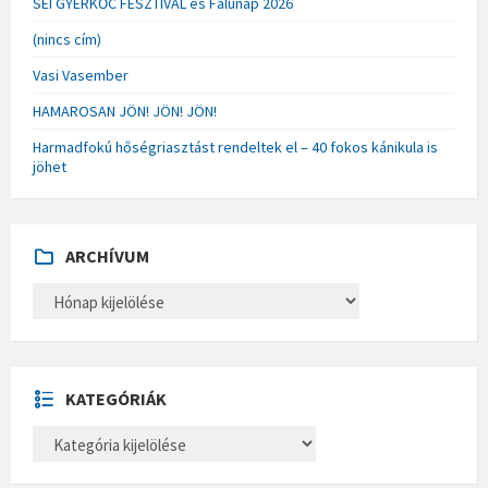
SÉI GYERKŐC FESZTIVÁL és Falunap 2026
(nincs cím)
Vasi Vasember
HAMAROSAN JÖN! JÖN! JÖN!
Harmadfokú hőségriasztást rendeltek el – 40 fokos kánikula is
jöhet
ARCHÍVUM
A
R
C
H
Í
V
U
KATEGÓRIÁK
M
K
A
T
E