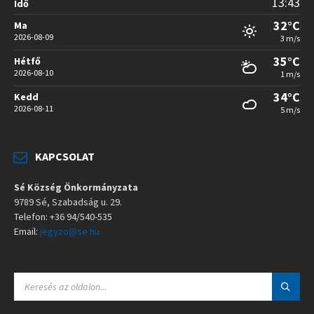
13:43
Idő
32°C
Ma
2026-08-09
3 m/s
35°C
Hétfő
2026-08-10
1 m/s
34°C
Kedd
2026-08-11
5 m/s
KAPCSOLAT
Sé Község Önkormányzata
9789 Sé, Szabadság u. 29.
Telefon: +36 94/540-535
Email:
jegyzo@se.hu
S
E
A
R