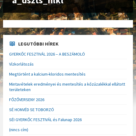
a_dszts_nlkl
LEGUTÓBBI HÍREK
GYERKŐC FESZTIVÁL 2026 – A BESZÁMOLÓ
Vízkorlátozás
Megtörtént a kalcium-kloridos mentesítés
Mintavételek eredményei és mentesítés a kőzúzalékkal ellátott
területeken
FŐZŐVERSENY 2026
SÉ HONVÉD SE TOBORZÓ
SÉI GYERKŐC FESZTIVÁL és Falunap 2026
(nincs cím)