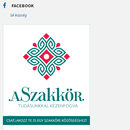
C
FACEBOOK
H
:
Sé község