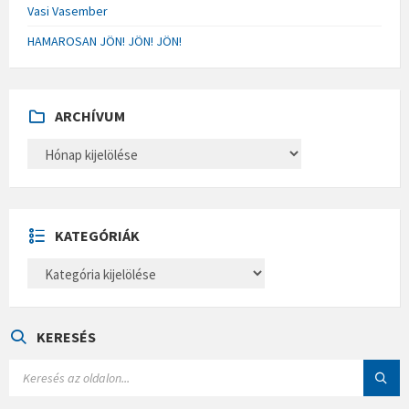
Vasi Vasember
HAMAROSAN JÖN! JÖN! JÖN!
ARCHÍVUM
A
R
C
H
Í
V
U
KATEGÓRIÁK
M
K
A
T
E
G
Ó
KERESÉS
R
I
S
Á
E
K
A
R