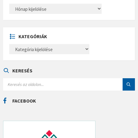
A
R
C
H
Í
V
U
KATEGÓRIÁK
M
K
A
T
E
G
Ó
KERESÉS
R
I
S
Á
E
K
A
R
C
FACEBOOK
H
: