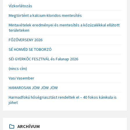
Vízkorlátozás
Megtörtént a kalcium-kloridos mentesítés
Mintavételek eredményei és mentesítés a kőzúzalékkal ellátott
területeken
FŐZŐVERSENY 2026
SÉ HONVÉD SE TOBORZÓ
SÉI GYERKŐC FESZTIVÁL és Falunap 2026
(nincs cím)
Vasi Vasember
HAMAROSAN JÖN! JÖN! JÖN!
Harmadfokú hőségriasztást rendeltek el – 40 fokos kánikula is
jöhet
ARCHÍVUM