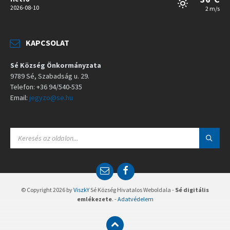
2026-08-10
2 m/s
KAPCSOLAT
Sé Község Önkormányzata
9789 Sé, Szabadság u. 29.
Telefon: +36 94/540-535
Email:
jegyzo@se.hu
S
E
A
R
C
E
F
H
m
a
:
a
c
© Copyright 2026 by
ViszkY
Sé Község Hivatalos Weboldala -
Sé digitális
i
e
emlékezete
. -
Adatvédelem
l
b
o
o