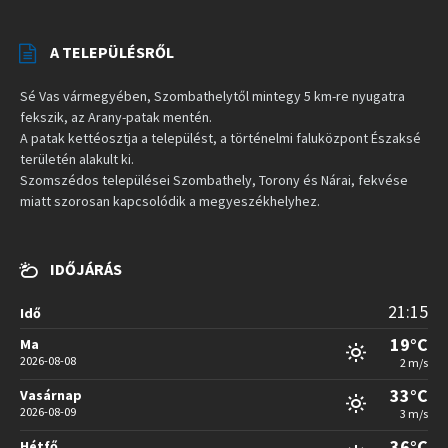
A TELEPÜLÉSRŐL
Sé Vas vármegyében, Szombathelytől mintegy 5 km-re nyugatra
fekszik, az Arany-patak mentén.
A patak kettéosztja a települést, a történelmi faluközpont Északsé
területén alakult ki.
Szomszédos települései Szombathely, Torony és Nárai, fekvése
miatt szorosan kapcsolódik a megyeszékhelyhez.
IDŐJÁRÁS
21:15
Idő
19°C
Ma
2026-08-08
2 m/s
33°C
Vasárnap
2026-08-09
3 m/s
36°C
Hétfő