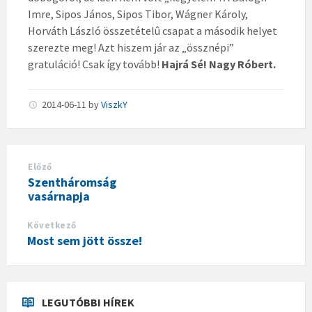
Imre, Sipos János, Sipos Tibor, Wágner Károly,
Horváth László összetételû csapat a második helyet
szerezte meg! Azt hiszem jár az „össznépi”
gratuláció! Csak így tovább!
Hajrá Sé! Nagy Róbert.
2014-06-11
by
ViszkY
Előző
Szentháromság
vasárnapja
Következő
Most sem jött össze!
LEGUTÓBBI HÍREK