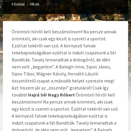
Főoldal
Hírek
/
Örömteli hírrõl kell beszámolnom! Na persze annak
örömteli, aki csak egy kicsit is szereti a sportot.
Ezúttal tekérõl van szó. A környezõ falvak
tekebajnokságában ezúttal is indult csapatunk a Séi
Banditák. Tavaly lemaradtak a dobogóról, de idén
nem volt „kegyelem”. A Balogh Imre, Sipos János,
Sipos Tibor, Wágner Károly, Horváth László
összetételû csapat a második helyet szerezte meg!
Azt hiszem jár az „össznépi” gratuláció! Csak így
tovább!
Hajrá Sé! Nagy Róbert
Örömteli hírrõl kell
beszámolnom! Na persze annak örömteli, aki csak
egy kicsit is szereti a sportot. Ezúttal tekérõl van szó.
A környezõ falvak tekebajnokságában ezúttal is
indult csapatunk a Séi Banditák. Tavaly lemaradtak a
dobogóról, de idén nem volt „kegyelem”. A Balogh