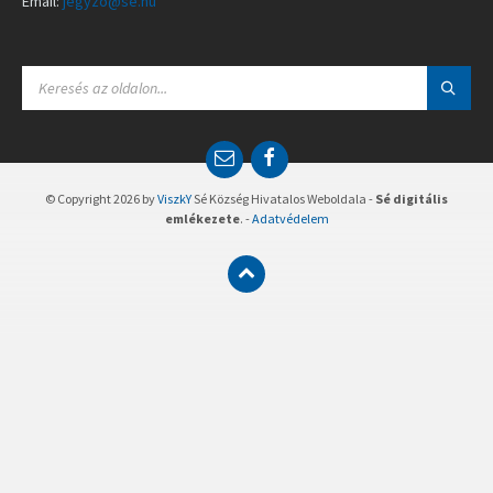
Email:
jegyzo@se.hu
S
E
A
R
C
E
F
H
m
a
:
a
c
© Copyright 2026 by
ViszkY
Sé Község Hivatalos Weboldala -
Sé digitális
i
e
emlékezete
. -
Adatvédelem
l
b
o
o
k