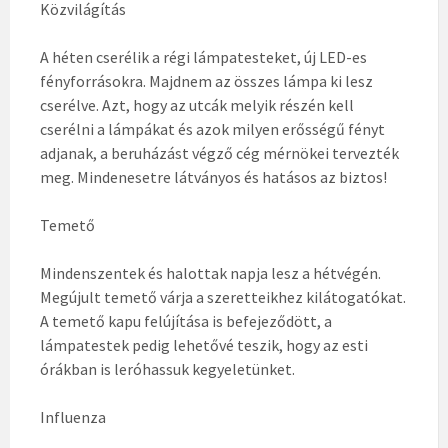
Közvilágítás
A héten cserélik a régi lámpatesteket, új LED-es
fényforrásokra. Majdnem az összes lámpa ki lesz
cserélve. Azt, hogy az utcák melyik részén kell
cserélni a lámpákat és azok milyen erősségű fényt
adjanak, a beruházást végző cég mérnökei tervezték
meg. Mindenesetre látványos és hatásos az biztos!
Temető
Mindenszentek és halottak napja lesz a hétvégén.
Megújult temető várja a szeretteikhez kilátogatókat.
A temető kapu felújítása is befejeződött, a
lámpatestek pedig lehetővé teszik, hogy az esti
órákban is leróhassuk kegyeletünket.
Influenza