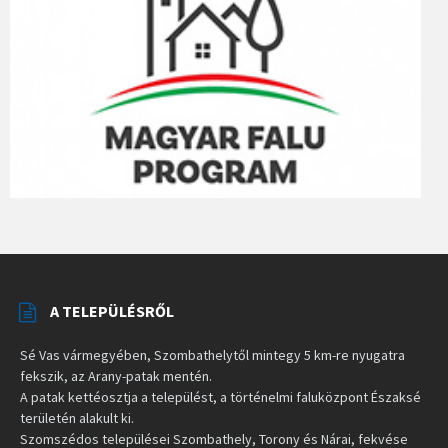
A TELEPÜLÉSRŐL
Sé Vas vármegyében, Szombathelytől mintegy 5 km-re nyugatra
fekszik, az Arany-patak mentén.
A patak kettéosztja a települést, a történelmi faluközpont Északsé
területén alakult ki.
Szomszédos települései Szombathely, Torony és Nárai, fekvése