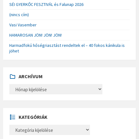
SÉI GYERKŐC FESZTIVÁL és Falunap 2026
(nincs cím)
Vasi Vasember
HAMAROSAN JÖN! JÖN! JÖN!
Harmadfokú hőségriasztást rendeltek el – 40 fokos kánikula is
jöhet
ARCHÍVUM
A
R
C
H
Í
V
U
KATEGÓRIÁK
M
K
A
T