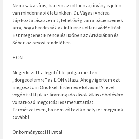
Nemcsak a vírus, hanem az influenzajárvány is jelen
van mindennapi életünkben. Dr. Vágási Andrea
tájékoztatása szerint, lehetőség van a pácienseinek
arra, hogy beadassák az influenza elleni védőoltást.
Ezt megtehetik rendelési időben az Árkádiában és
Sében az orvosi rendelőben.
E.ON
Megérkezett a legutóbbi polgármesteri
„dörgedelemre” az E.ON válasz. Ahogy ígértem ezt
megosztom Önökkel. Érdemes elolvasni! A levél
végén találjuk az áramingadozások kiküszöbölésére
vonatkozó megoldási eszmefuttatást.
Természetesen, ha nem változik a helyzet megyünk
tovább!
Önkormányzati Hivatal