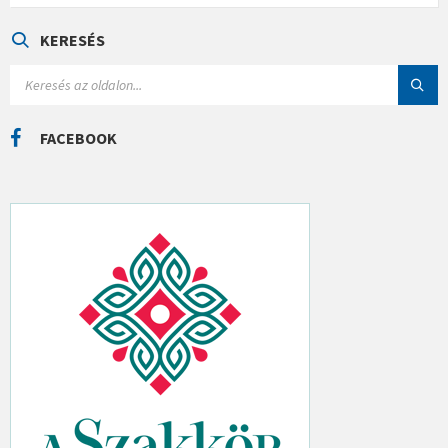
E
G
Ó
KERESÉS
R
I
S
Á
E
K
A
R
C
FACEBOOK
H
: