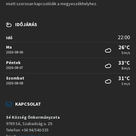
miatt szorosan kapcsolódik a megyeszékhelyhez.
IDŐJÁRÁS
22:00
Idő
26°C
Ma
2026-08-06
5 m/s
33°C
Péntek
2026-08-07
8 m/s
31°C
Szombat
2026-08-08
3 m/s
KAPCSOLAT
Sé Község Önkormányzata
9789 Sé, Szabadság u. 29.
Telefon: +36 94/540-535