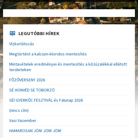
LEGUTÓBBI HÍREK
Vízkorlátozás
Megtörtént a kalcium-kloridos mentesítés
Mintavételek eredményei és mentesítés a kőzúzalékkal ellátott
területeken
FŐZŐVERSENY 2026
SÉ HONVÉD SE TOBORZÓ
SÉI GYERKŐC FESZTIVÁL és Falunap 2026
(nincs cím)
Vasi Vasember
HAMAROSAN JÖN! JÖN! JÖN!