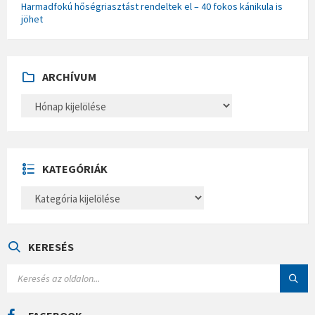
Harmadfokú hőségriasztást rendeltek el – 40 fokos kánikula is
jöhet
ARCHÍVUM
A
R
C
H
Í
V
U
KATEGÓRIÁK
M
K
A
T
E
G
Ó
KERESÉS
R
I
S
Á
E
K
A
R
C