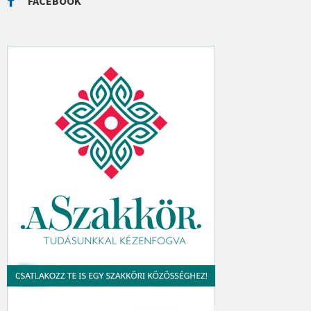
FACEBOOK
H
: