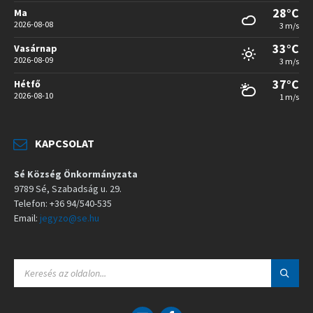
28°C
Ma
2026-08-08
3 m/s
33°C
Vasárnap
2026-08-09
3 m/s
37°C
Hétfő
2026-08-10
1 m/s
KAPCSOLAT
Sé Község Önkormányzata
9789 Sé, Szabadság u. 29.
Telefon: +36 94/540-535
Email:
jegyzo@se.hu
S
E
A
R
C
E
F