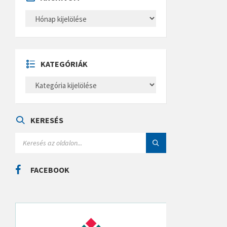
A
R
C
H
Í
V
U
KATEGÓRIÁK
M
K
A
T
E
G
Ó
KERESÉS
R
I
S
Á
E
K
A
R
C
FACEBOOK
H
: