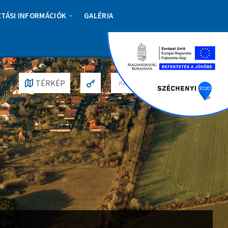
ZTÁSI INFORMÁCIÓK
GALÉRIA
S
TÉRKÉP
E
A
R
C
H
: