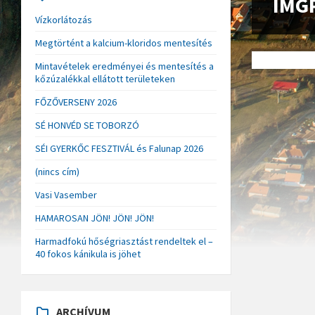
IMG
Vízkorlátozás
Megtörtént a kalcium-kloridos mentesítés
Mintavételek eredményei és mentesítés a
kőzúzalékkal ellátott területeken
FŐZŐVERSENY 2026
SÉ HONVÉD SE TOBORZÓ
SÉI GYERKŐC FESZTIVÁL és Falunap 2026
(nincs cím)
Vasi Vasember
HAMAROSAN JÖN! JÖN! JÖN!
Harmadfokú hőségriasztást rendeltek el –
40 fokos kánikula is jöhet
ARCHÍVUM