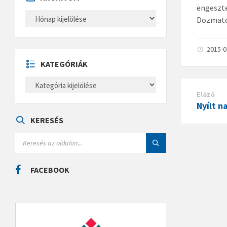
engeszte
A
Dozmaton
R
C
H
Í
2015-
V
U
KATEGÓRIÁK
M
K
A
Előző
T
E
Nyílt 
G
Ó
KERESÉS
R
I
S
Á
E
K
A
R
C
FACEBOOK
H
: