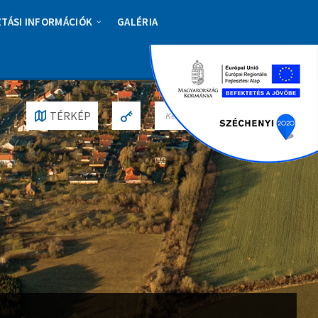
ZTÁSI INFORMÁCIÓK
GALÉRIA
S
TÉRKÉP
E
A
R
C
H
: