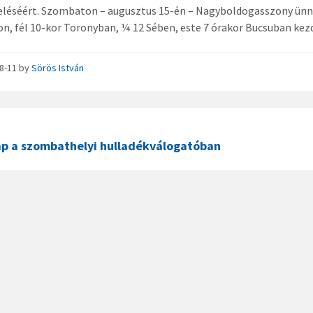
léséért. Szombaton – augusztus 15-én – Nagyboldogasszony ünne
, fél 10-kor Toronyban, ¼ 12 Sében, este 7 órakor Bucsuban kezd
08-11
by
Sörös István
nap a szombathelyi hulladékválogatóban