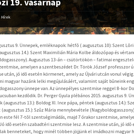
zi 19. vasárnap
Hírek
gusztus 9. Ünnepek, emléknapok: hétfõ ( augusztus 10): Szent Lõrin
augusztus 14.): Szent Maximilián Mária Kolbe áldozópap és vérta
dogasszony). Augusztus 13-án – csütörtökön – fatimai engesztel
zentmise, amelyen a szentbeszédet Dr. Török József professzor úr
e után, jó idõ esetén körmenet, amely az Újvári utcán vonul végig
i magyar hazánk lelki megújulásáért, valamint saját bûneink en
ogasszony ünnepe van. Az ünnepélyes szentmise reggel 8-kor Do
ucsuban kezdõdik. Dr. Perger Gyula plébános
2015. augusztus 9. Ü
k (augusztus 13.): Boldog XI. Ince pápa, péntek (augusztus 14.): S
(augusztus 15.): Szûz Mária mennybevétele (Nagyboldogasszony).
 este fél 7-tõl szentségimádás, majd 7 órakor szentmise, amelye
Jó idõ esetén szabadtéri szentmise lesz. A szentmise után, jó idõ
lak benneteket, hogy minél többen jöjjünk el imádkozni magyar h