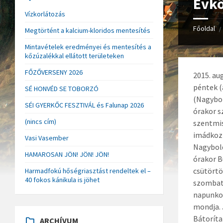
Évkö
Vízkorlátozás
Főoldal
/
Megtörtént a kalcium-kloridos mentesítés
Mintavételek eredményei és mentesítés a
kőzúzalékkal ellátott területeken
FŐZŐVERSENY 2026
2015. au
péntek (
SÉ HONVÉD SE TOBORZÓ
(Nagybol
SÉI GYERKŐC FESZTIVÁL és Falunap 2026
órakor s
(nincs cím)
szentmis
imádkozn
Vasi Vasember
Nagybold
HAMAROSAN JÖN! JÖN! JÖN!
órakor B
csütörtö
Harmadfokú hőségriasztást rendeltek el –
40 fokos kánikula is jöhet
szombat 
napunkon
mondja. 
Bátoríta
ARCHÍVUM