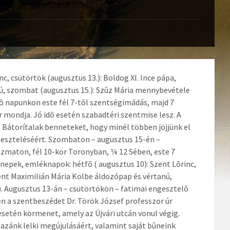
c, csütörtök (augusztus 13.): Boldog XI. Ince pápa,
nú, szombat (augusztus 15.): Szûz Mária mennybevétele
õ napunkon este fél 7-tõl szentségimádás, majd 7
 mondja. Jó idõ esetén szabadtéri szentmise lesz. A
. Bátorítalak benneteket, hogy minél többen jöjjünk el
geszteléséért. Szombaton – augusztus 15-én –
zmaton, fél 10-kor Toronyban, ¼ 12 Sében, este 7
nnepek, emléknapok: hétfõ ( augusztus 10): Szent Lõrinc,
zent Maximilián Mária Kolbe áldozópap és vértanú,
 Augusztus 13-án – csütörtökön – fatimai engesztelõ
n a szentbeszédet Dr. Török József professzor úr
 esetén körmenet, amely az Újvári utcán vonul végig.
azánk lelki megújulásáért, valamint saját bûneink