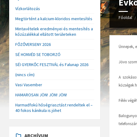
Évkö
Vízkorlátozás
Főoldal
/
Megtörtént a kalcium-kloridos mentesítés
Mintavételek eredményei és mentesítés a
kőzúzalékkal ellátott területeken
FŐZŐVERSENY 2026
Ünnepek, 
SÉ HONVÉD SE TOBORZÓ
Jövo szo
SÉI GYERKŐC FESZTIVÁL és Falunap 2026
(nincs cím)
A szokásos
Vasi Vasember
községek hív
HAMAROSAN JÖN! JÖN! JÖN!
Félév végé
Harmadfokú hőségriasztást rendeltek el –
40 fokos kánikula is jöhet
Balogunyom
telefonsz
ARCHÍVUM