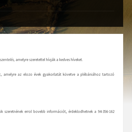
szentelés,
amelyre szeretettel hívják a kedves híveket.
z, amelyre az elozo évek gyakorlatát követve a plébániához tartozó
 szeretnének errol bovebb információt, érdeklodhetnek a 94-356-162