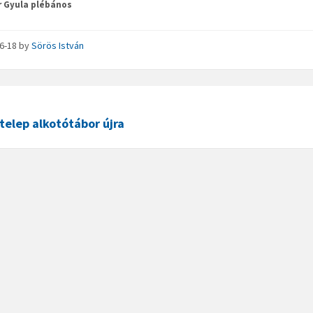
r Gyula plébános
06-18
by
Sörös István
elep alkotótábor újra