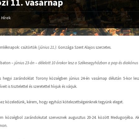
zi 11. vasárnap
Hírek
emléknapok:
csütörtök
(június 21.)
:
Gonzága Szent Alajos szerzetes.
mbaton –
június 23-án –
délelott 10 órakor lesz a Székesegyházban a pap és diakónus 
 hegyi zarándoklat Torony községben június 24-én vasárnap délután 5-kor les
eit is tisztelettel és szeretettel hívjuk és várjuk.
hez közeledünk, kérem, hogy egyházi kötelezettségeinknek tegyünk eleget.
 községbol zarándokutat szerveznek augusztus 20-24. között Medugorjéba. Akik
ámon.