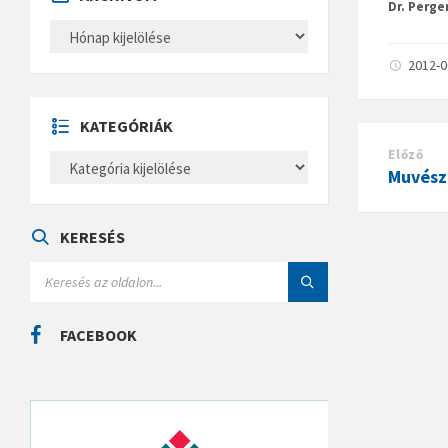
Dr. Perge
A
R
C
2012-
H
Í
V
U
KATEGÓRIÁK
M
Előző
K
Muvészt
A
T
E
G
Ó
KERESÉS
R
I
S
Á
E
K
A
R
C
FACEBOOK
H
: