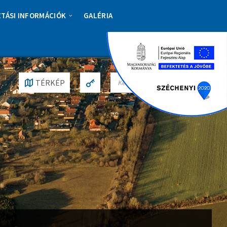
ZTÁSI INFORMÁCIÓK
GALÉRIA
S
TÉRKÉP
E
A
R
C
H
: