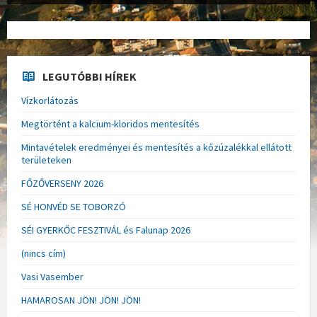
LEGUTÓBBI HÍREK
Vízkorlátozás
Megtörtént a kalcium-kloridos mentesítés
Mintavételek eredményei és mentesítés a kőzúzalékkal ellátott
területeken
FŐZŐVERSENY 2026
SÉ HONVÉD SE TOBORZÓ
SÉI GYERKŐC FESZTIVÁL és Falunap 2026
(nincs cím)
Vasi Vasember
HAMAROSAN JÖN! JÖN! JÖN!