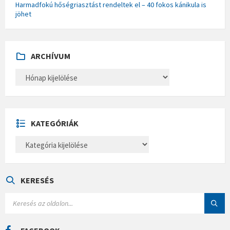
Harmadfokú hőségriasztást rendeltek el – 40 fokos kánikula is
jöhet
ARCHÍVUM
A
R
C
H
Í
V
U
KATEGÓRIÁK
M
K
A
T
E
G
Ó
KERESÉS
R
I
S
Á
E
K
A
R
C