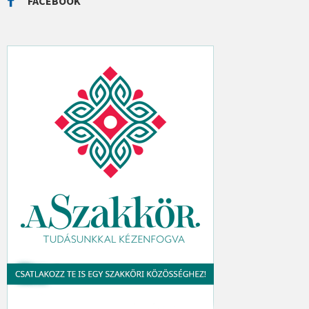
FACEBOOK
H
: