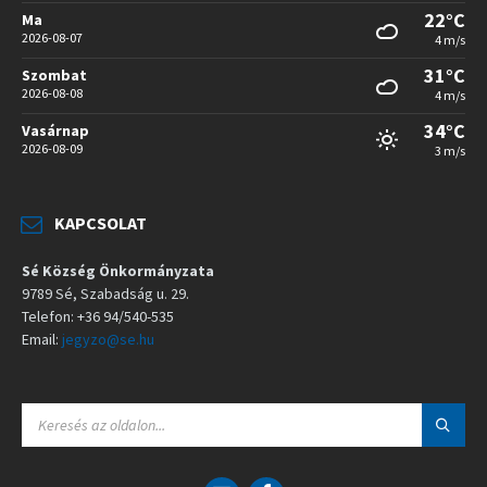
22°C
Ma
2026-08-07
4 m/s
31°C
Szombat
2026-08-08
4 m/s
34°C
Vasárnap
2026-08-09
3 m/s
KAPCSOLAT
Sé Község Önkormányzata
9789 Sé, Szabadság u. 29.
Telefon: +36 94/540-535
Email:
jegyzo@se.hu
S
E
A
R
C
E
F