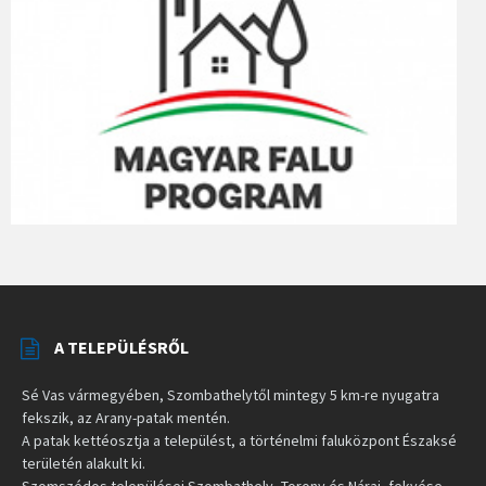
A TELEPÜLÉSRŐL
Sé Vas vármegyében, Szombathelytől mintegy 5 km-re nyugatra
fekszik, az Arany-patak mentén.
A patak kettéosztja a települést, a történelmi faluközpont Északsé
területén alakult ki.
Szomszédos települései Szombathely, Torony és Nárai, fekvése