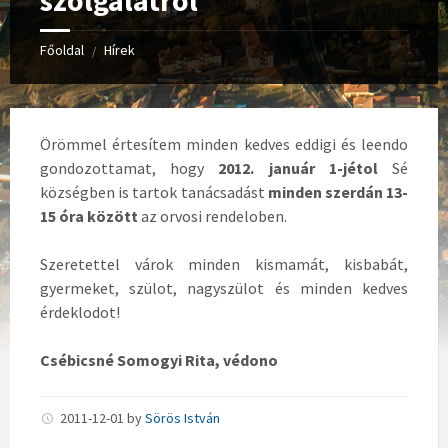
szolgálatról
Főoldal
Hírek
/
Örömmel értesítem minden kedves eddigi és leendo
gondozottamat, hogy
2012. január 1-jétol
Sé
községben is tartok tanácsadást
minden szerdán 13-
15 óra között
az orvosi rendeloben.
Szeretettel várok minden kismamát, kisbabát,
gyermeket, szülot, nagyszülot és minden kedves
érdeklodot!
Csébicsné Somogyi Rita, védono
2011-12-01
by
Sörös István