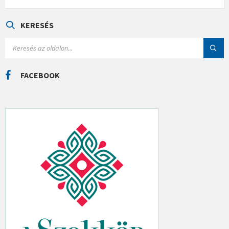
T
E
G
Ó
KERESÉS
R
I
S
Á
E
K
A
R
C
FACEBOOK
H
: