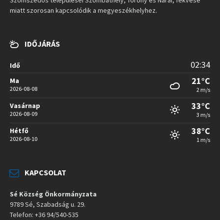
miatt szorosan kapcsolódik a megyeszékhelyhez.
IDŐJÁRÁS
02:34
Idő
21°C
Ma
2026-08-08
2 m/s
33°C
Vasárnap
2026-08-09
3 m/s
38°C
Hétfő
2026-08-10
1 m/s
KAPCSOLAT
Sé Község Önkormányzata
9789 Sé, Szabadság u. 29.
Telefon: +36 94/540-535