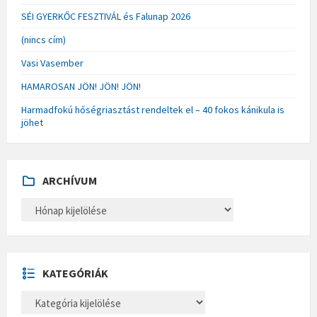
SÉI GYERKŐC FESZTIVÁL és Falunap 2026
(nincs cím)
Vasi Vasember
HAMAROSAN JÖN! JÖN! JÖN!
Harmadfokú hőségriasztást rendeltek el – 40 fokos kánikula is
jöhet
ARCHÍVUM
A
R
C
H
Í
V
U
KATEGÓRIÁK
M
K
A