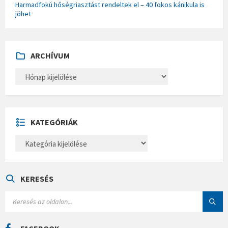
Harmadfokú hőségriasztást rendeltek el – 40 fokos kánikula is
jöhet
ARCHÍVUM
A
R
C
H
Í
V
U
KATEGÓRIÁK
M
K
A
T
E
G
Ó
KERESÉS
R
I
S
Á
E
K
A
R
C