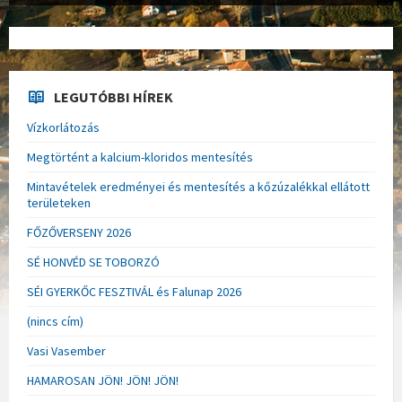
LEGUTÓBBI HÍREK
Vízkorlátozás
Megtörtént a kalcium-kloridos mentesítés
Mintavételek eredményei és mentesítés a kőzúzalékkal ellátott
területeken
FŐZŐVERSENY 2026
SÉ HONVÉD SE TOBORZÓ
SÉI GYERKŐC FESZTIVÁL és Falunap 2026
(nincs cím)
Vasi Vasember
HAMAROSAN JÖN! JÖN! JÖN!