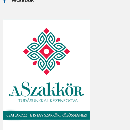
FACEBOOK
H
: