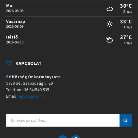
30°C
Ma
2026-08-08
3 m/s
33°C
Vasárnap
2026-08-09
3 m/s
37°C
Hétfő
2026-08-10
1 m/s
KAPCSOLAT
Sé Község Önkormányzata
9789 Sé, Szabadság u. 29.
Telefon: +36 94/540-535
Email:
jegyzo@se.hu
S
E
A
R
C
E
F