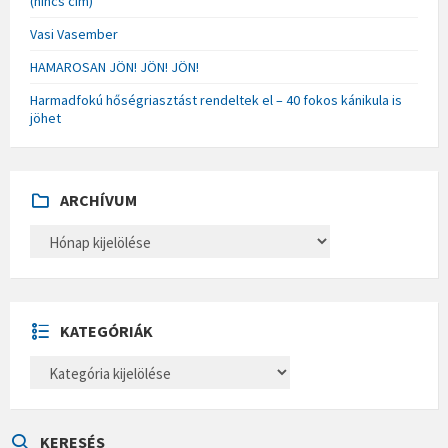
(nincs cím)
Vasi Vasember
HAMAROSAN JÖN! JÖN! JÖN!
Harmadfokú hőségriasztást rendeltek el – 40 fokos kánikula is
jöhet
ARCHÍVUM
A
R
C
H
Í
V
U
KATEGÓRIÁK
M
K
A
T
E
G
Ó
KERESÉS