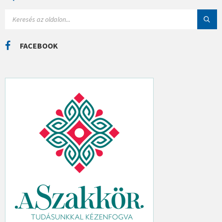
R
I
S
Á
E
K
A
R
C
FACEBOOK
H
: