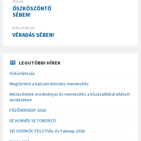
Előző
ŐSZKÖSZÖNTŐ
SÉBEN!
Következő
VÉRADÁS SÉBEN!
LEGUTÓBBI HÍREK
Vízkorlátozás
Megtörtént a kalcium-kloridos mentesítés
Mintavételek eredményei és mentesítés a kőzúzalékkal ellátott
területeken
FŐZŐVERSENY 2026
SÉ HONVÉD SE TOBORZÓ
SÉI GYERKŐC FESZTIVÁL és Falunap 2026