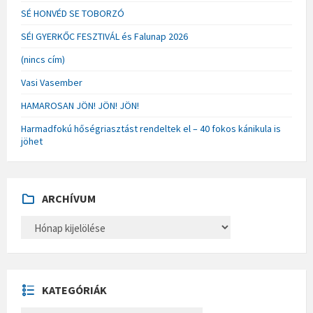
SÉ HONVÉD SE TOBORZÓ
SÉI GYERKŐC FESZTIVÁL és Falunap 2026
(nincs cím)
Vasi Vasember
HAMAROSAN JÖN! JÖN! JÖN!
Harmadfokú hőségriasztást rendeltek el – 40 fokos kánikula is
jöhet
ARCHÍVUM
A
R
C
H
Í
V
U
KATEGÓRIÁK
M
K