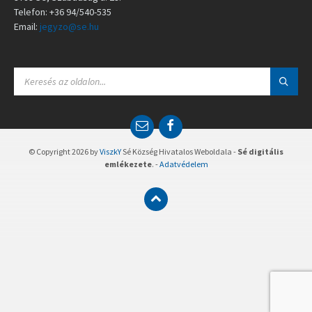
Telefon: +36 94/540-535
Email:
jegyzo@se.hu
S
E
A
R
C
E
F
H
m
a
:
a
c
© Copyright 2026 by
ViszkY
Sé Község Hivatalos Weboldala -
Sé digitális
i
e
emlékezete
. -
Adatvédelem
l
b
o
o
k