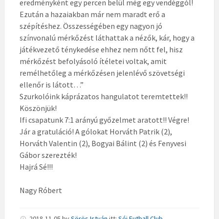
eredményként egy percen belül még egy vendéggól!
Ezután a hazaiakban már nem maradt erő a
szépítéshez. Összességében egy nagyon jó
színvonalú mérkőzést láthattak a nézők, kár, hogy a
játékvezető ténykedése ehhez nem nőtt fel, hisz
mérkőzést befolyásoló ítéletei voltak, amit
remélhetőleg a mérkőzésen jelenlévő szövetségi
ellenőr is látott…”
Szurkolóink káprázatos hangulatot teremtettek!!
Köszönjük!
Ifi csapatunk 7:1 arányú győzelmet aratott!! Végre!
Jár a gratuláció! A gólokat Horváth Patrik (2),
Horváth Valentin (2), Bogyai Bálint (2) és Fenyvesi
Gábor szerezték!
Hajrá Sé!!!
Nagy Róbert
2018-11-05
by
Sörös István
itt:
Séi Futball Club