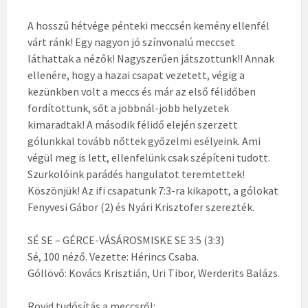
A hosszú hétvége pénteki meccsén kemény ellenfél
várt ránk! Egy nagyon jó színvonalú meccset
láthattak a nézők! Nagyszerűen játszottunk!! Annak
ellenére, hogy a hazai csapat vezetett, végig a
kezünkben volt a meccs és már az első félidőben
fordítottunk, sőt a jobbnál-jobb helyzetek
kimaradtak! A második félidő elején szerzett
gólunkkal tovább nőttek győzelmi esélyeink. Ami
végül meg is lett, ellenfelünk csak szépíteni tudott.
Szurkolóink parádés hangulatot teremtettek!
Köszönjük! Az ifi csapatunk 7:3-ra kikapott, a gólokat
Fenyvesi Gábor (2) és Nyári Krisztofer szerezték.
SÉ SE – GÉRCE-VÁSÁROSMISKE SE 3:5 (3:3)
Sé, 100 néző. Vezette: Hérincs Csaba.
Góllövő: Kovács Krisztián, Uri Tibor, Werderits Balázs.
Rövid tudósítás a meccsről: