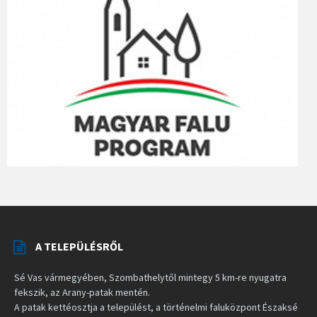
A TELEPÜLÉSRŐL
Sé Vas vármegyében, Szombathelytől mintegy 5 km-re nyugatra
fekszik, az Arany-patak mentén.
A patak kettéosztja a települést, a történelmi faluközpont Északsé