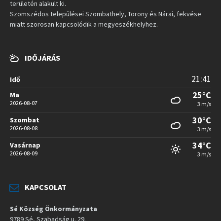
területén alakult ki.
Szomszédos települései Szombathely, Torony és Nárai, fekvése
miatt szorosan kapcsolódik a megyeszékhelyhez.
IDŐJÁRÁS
21:41
Idő
25°C
Ma
2026-08-07
3 m/s
30°C
Szombat
2026-08-08
3 m/s
34°C
Vasárnap
2026-08-09
3 m/s
KAPCSOLAT
Sé Község Önkormányzata
9789 Sé, Szabadság u. 29.