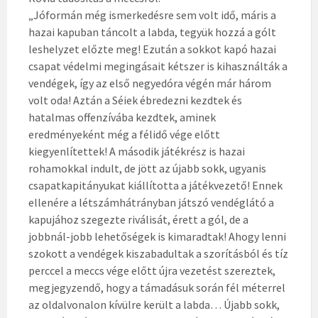
„Jóformán még ismerkedésre sem volt idő, máris a
hazai kapuban táncolt a labda, tegyük hozzá a gólt
leshelyzet előzte meg! Ezután a sokkot kapó hazai
csapat védelmi megingásait kétszer is kihasználták a
vendégek, így az első negyedóra végén már három
volt oda! Aztán a Séiek ébredezni kezdtek és
hatalmas offenzívába kezdtek, aminek
eredményeként még a félidő vége előtt
kiegyenlítettek! A második játékrész is hazai
rohamokkal indult, de jött az újabb sokk, ugyanis
csapatkapitányukat kiállította a játékvezető! Ennek
ellenére a létszámhátrányban játszó vendéglátó a
kapujához szegezte riválisát, érett a gól, de a
jobbnál-jobb lehetőségek is kimaradtak! Ahogy lenni
szokott a vendégek kiszabadultak a szorításból és tíz
perccel a meccs vége előtt újra vezetést szereztek,
megjegyzendő, hogy a támadásuk során fél méterrel
az oldalvonalon kívülre került a labda… Újabb sokk,