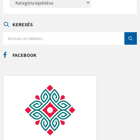
A
T
E
G
Ó
KERESÉS
R
I
S
Á
E
K
A
R
C
FACEBOOK
H
: