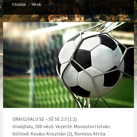
Főoldal
Hírek
/
URAIÚJFALU SE – SÉ SE 2:3 (1:2)
Uraiújfalu, 100 néző. Vezette: Monostori István.
Góllövő: Kovács Krisztián (2), Romsics Attila.