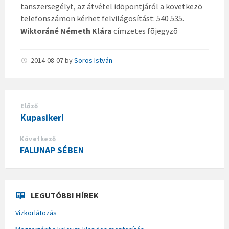
tanszersegélyt, az átvétel idõpontjáról a következõ
telefonszámon kérhet felvilágosítást: 540 535.
Wiktoráné Németh Klára
címzetes fõjegyzõ
2014-08-07
by
Sörös István
Előző
Kupasiker!
Következő
FALUNAP SÉBEN
LEGUTÓBBI HÍREK
Vízkorlátozás