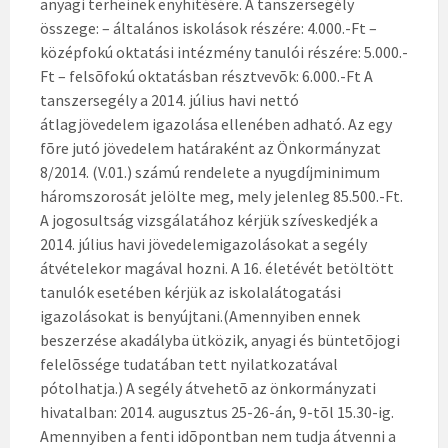
anyagi terheinek enyhítésére. A tanszersegély
összege: – általános iskolások részére: 4.000.-Ft –
középfokú oktatási intézmény tanulói részére: 5.000.-
Ft – felsõfokú oktatásban résztvevõk: 6.000.-Ft A
tanszersegély a 2014. július havi nettó
átlagjövedelem igazolása ellenében adható. Az egy
fõre jutó jövedelem határaként az Önkormányzat
8/2014. (V.01.) számú rendelete a nyugdíjminimum
háromszorosát jelölte meg, mely jelenleg 85.500.-Ft.
A jogosultság vizsgálatához kérjük szíveskedjék a
2014. július havi jövedelemigazolásokat a segély
átvételekor magával hozni. A 16. életévét betöltött
tanulók esetében kérjük az iskolalátogatási
igazolásokat is benyújtani.(Amennyiben ennek
beszerzése akadályba ütközik, anyagi és büntetõjogi
felelõssége tudatában tett nyilatkozatával
pótolhatja.) A segély átvehetõ az önkormányzati
hivatalban: 2014. augusztus 25-26-án, 9-tõl 15.30-ig.
Amennyiben a fenti idõpontban nem tudja átvenni a