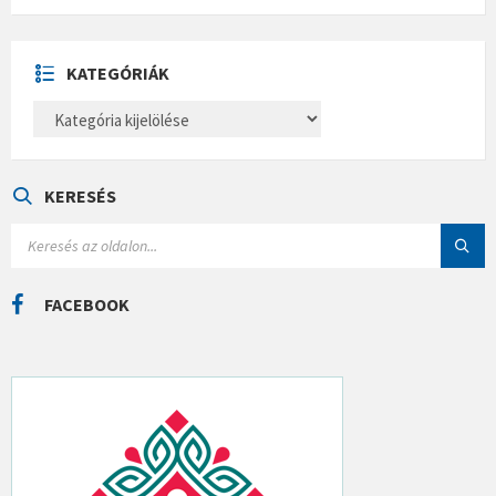
H
Í
V
U
KATEGÓRIÁK
M
K
A
T
E
G
Ó
KERESÉS
R
I
S
Á
E
K
A
R
C
FACEBOOK
H
: