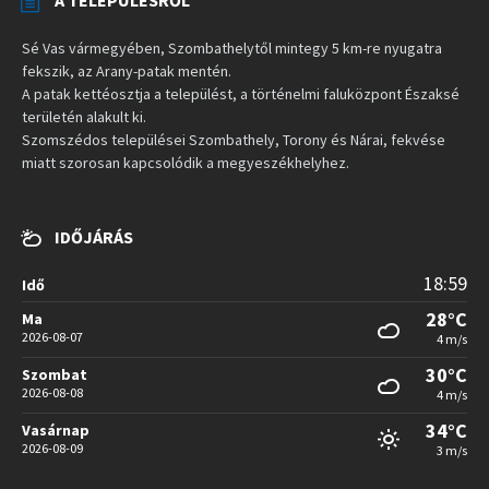
Sé Vas vármegyében, Szombathelytől mintegy 5 km-re nyugatra
fekszik, az Arany-patak mentén.
A patak kettéosztja a települést, a történelmi faluközpont Északsé
területén alakult ki.
Szomszédos települései Szombathely, Torony és Nárai, fekvése
miatt szorosan kapcsolódik a megyeszékhelyhez.
IDŐJÁRÁS
18:59
Idő
28°C
Ma
2026-08-07
4 m/s
30°C
Szombat
2026-08-08
4 m/s
34°C
Vasárnap
2026-08-09
3 m/s