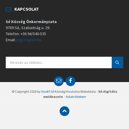
KAPCSOLAT
Sé Község Önkormányzata
9789 Sé, Szabadság u. 29.
Telefon: +36 94/540-535
Email:
jegyzo@se.hu
S
E
A
R
C
E
F
H
m
a
:
a
c
© Copyright 2026 by
ViszkY
Sé Község Hivatalos Weboldala -
Sé digitális
i
e
emlékezete
. -
Adatvédelem
l
b
o
o
k