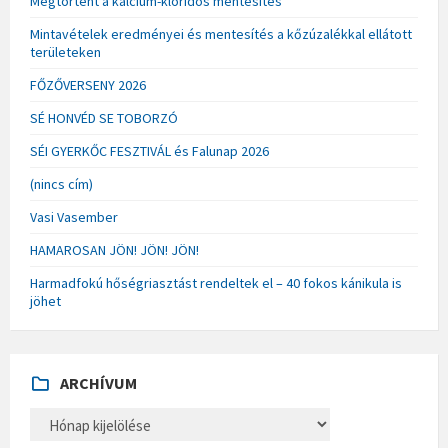
Megtörtént a kalcium-kloridos mentesítés
Mintavételek eredményei és mentesítés a kőzúzalékkal ellátott
területeken
FŐZŐVERSENY 2026
SÉ HONVÉD SE TOBORZÓ
SÉI GYERKŐC FESZTIVÁL és Falunap 2026
(nincs cím)
Vasi Vasember
HAMAROSAN JÖN! JÖN! JÖN!
Harmadfokú hőségriasztást rendeltek el – 40 fokos kánikula is
jöhet
ARCHÍVUM
A
R
C