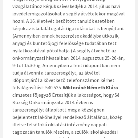
vizsgálatához kérjük szíveskedjék a 2014. július havi
jövedelemigazolásokat a segély átvételekor magával
hozni. A 16. életévét betöltött tanulók esetében
kérjük az iskolalátogatási igazolásokat is benyújtani.
(Amennyiben ennek beszerzése akadályba ütközik,
anyagi és büntetõjogi felelõssége tudatában tett
nyilatkozatával pótolhatja.) A segély átvehetõ az
önkormányzati hivatalban: 2014. augusztus 25-26-án,
9-tõl 15.30-ig. Amennyiben a fenti idõpontban nem
tudja átvenni a tanszersegélyt, az átvétel
idõpontjáról a következõ telefonszámon kérhet
felvilágosítást: 540 535.
Wiktoráné Németh Klára
címzetes fõjegyzõ
Értesítjük a lakosságot, hogy Sé
Község Önkormányzata 2014. évben is
tanszersegélyt állapított meg a községben
bejelentett lakóhellyel rendelkezõ általános, közép
illetve felsõfokú oktatási intézmény nappali
tagozatán tanulók részére, a szülõk iskolakezdési