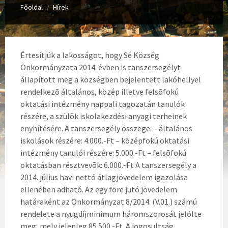
Főoldal
Hírek
/
Értesítjük a lakosságot, hogy Sé Község
Önkormányzata 2014. évben is tanszersegélyt
állapított meg a községben bejelentett lakóhellyel
rendelkezõ általános, közép illetve felsõfokú
oktatási intézmény nappali tagozatán tanulók
részére, a szülõk iskolakezdési anyagi terheinek
enyhítésére. A tanszersegély összege: – általános
iskolások részére: 4.000.-Ft – középfokú oktatási
intézmény tanulói részére: 5.000.-Ft – felsõfokú
oktatásban résztvevõk: 6.000.-Ft A tanszersegély a
2014. július havi nettó átlagjövedelem igazolása
ellenében adható. Az egy fõre jutó jövedelem
határaként az Önkormányzat 8/2014. (V.01.) számú
rendelete a nyugdíjminimum háromszorosát jelölte
meg, mely jelenleg 85.500.-Ft. A jogosultság