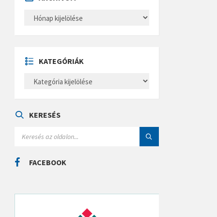
A
R
C
H
Í
V
U
KATEGÓRIÁK
M
K
A
T
E
G
Ó
KERESÉS
R
I
S
Á
E
K
A
R
C
FACEBOOK
H
: