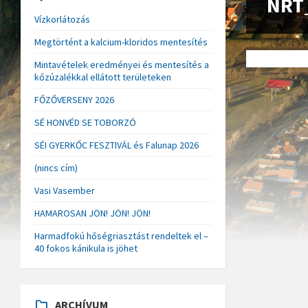
NRT
Vízkorlátozás
Megtörtént a kalcium-kloridos mentesítés
Mintavételek eredményei és mentesítés a
kőzúzalékkal ellátott területeken
FŐZŐVERSENY 2026
SÉ HONVÉD SE TOBORZÓ
SÉI GYERKŐC FESZTIVÁL és Falunap 2026
(nincs cím)
Vasi Vasember
HAMAROSAN JÖN! JÖN! JÖN!
Harmadfokú hőségriasztást rendeltek el –
40 fokos kánikula is jöhet
ARCHÍVUM