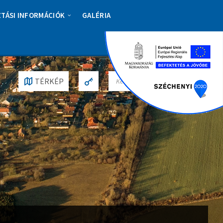
ZTÁSI INFORMÁCIÓK
GALÉRIA
S
TÉRKÉP
E
A
R
C
H
: