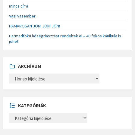
(nincs cím)
Vasi Vasember
HAMAROSAN JÖN! JÖN! JÖN!
Harmadfokú hőségriasztást rendeltek el – 40 fokos kánikula is
jöhet
ARCHÍVUM
A
R
C
H
Í
V
U
KATEGÓRIÁK
M
K
A
T
E
G