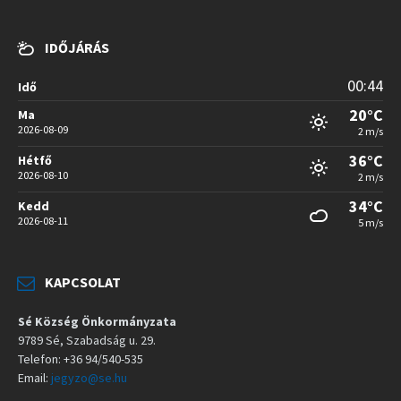
IDŐJÁRÁS
00:44
Idő
20°C
Ma
2026-08-09
2 m/s
36°C
Hétfő
2026-08-10
2 m/s
34°C
Kedd
2026-08-11
5 m/s
KAPCSOLAT
Sé Község Önkormányzata
9789 Sé, Szabadság u. 29.
Telefon: +36 94/540-535
Email:
jegyzo@se.hu