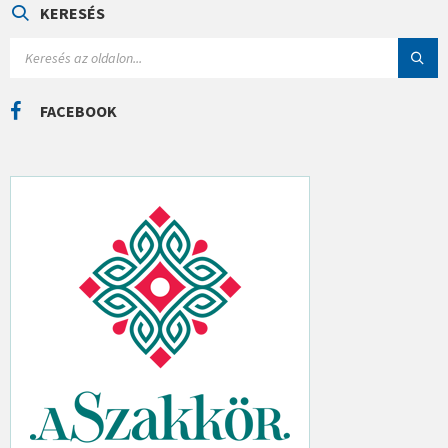
Ó
KERESÉS
R
I
S
Á
E
K
A
R
C
FACEBOOK
H
: