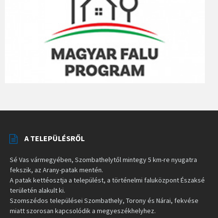
A TELEPÜLÉSRŐL
Sé Vas vármegyében, Szombathelytől mintegy 5 km-re nyugatra
fekszik, az Arany-patak mentén.
A patak kettéosztja a települést, a történelmi faluközpont Északsé
területén alakult ki.
Szomszédos települései Szombathely, Torony és Nárai, fekvése
miatt szorosan kapcsolódik a megyeszékhelyhez.