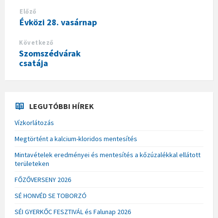
Előző
Évközi 28. vasárnap
Következő
Szomszédvárak
csatája
LEGUTÓBBI HÍREK
Vízkorlátozás
Megtörtént a kalcium-kloridos mentesítés
Mintavételek eredményei és mentesítés a kőzúzalékkal ellátott
területeken
FŐZŐVERSENY 2026
SÉ HONVÉD SE TOBORZÓ
SÉI GYERKŐC FESZTIVÁL és Falunap 2026