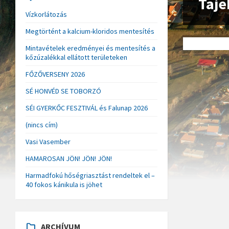
Taje
Vízkorlátozás
Megtörtént a kalcium-kloridos mentesítés
Mintavételek eredményei és mentesítés a
kőzúzalékkal ellátott területeken
FŐZŐVERSENY 2026
SÉ HONVÉD SE TOBORZÓ
SÉI GYERKŐC FESZTIVÁL és Falunap 2026
(nincs cím)
Vasi Vasember
HAMAROSAN JÖN! JÖN! JÖN!
Harmadfokú hőségriasztást rendeltek el –
40 fokos kánikula is jöhet
ARCHÍVUM