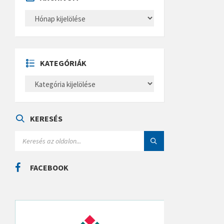
A
R
C
H
Í
V
U
KATEGÓRIÁK
M
K
A
T
E
G
Ó
KERESÉS
R
I
S
Á
E
K
A
R
C
FACEBOOK
H
: