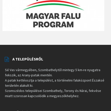
A TELEPÜLÉSRŐL
Sé Vas vármegyében, Szombathelytől mintegy 5 km-re nyugatra
fekszik, az Arany-patak mentén.
A patak kettéosztja a települést, a történelmi faluközpont Északsé
területén alakult ki.
Szomszédos települései Szombathely, Torony és Nárai, fekvése
miatt szorosan kapcsolódik a megyeszékhelyhez.