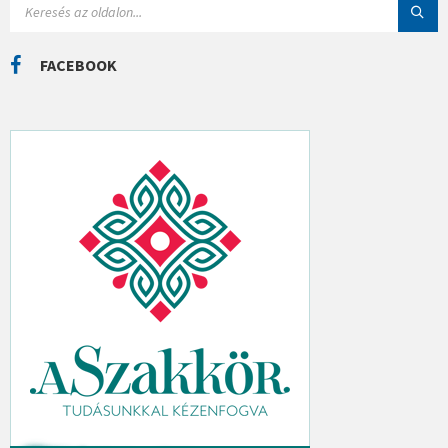
Á
E
K
A
R
C
FACEBOOK
H
: