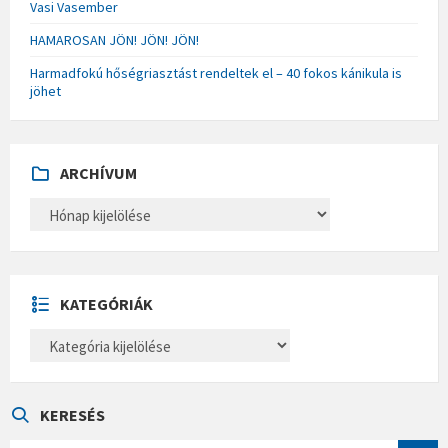
Vasi Vasember
HAMAROSAN JÖN! JÖN! JÖN!
Harmadfokú hőségriasztást rendeltek el – 40 fokos kánikula is
jöhet
ARCHÍVUM
A
R
C
H
Í
V
U
KATEGÓRIÁK
M
K
A
T
E
G
Ó
KERESÉS
R
I
S