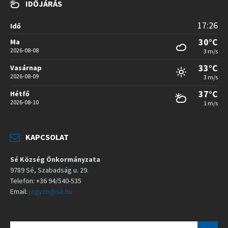
IDŐJÁRÁS
17:26
Idő
30°C
Ma
2026-08-08
3 m/s
33°C
Vasárnap
2026-08-09
3 m/s
37°C
Hétfő
2026-08-10
1 m/s
KAPCSOLAT
Sé Község Önkormányzata
9789 Sé, Szabadság u. 29.
Telefon: +36 94/540-535
Email:
jegyzo@se.hu
S