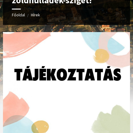
zöldhulladék-sziget!
Főoldal
Hírek
/