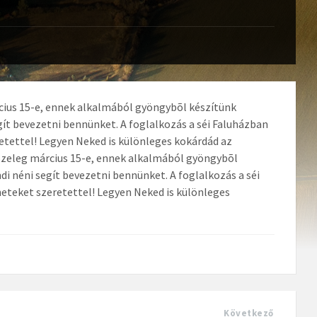
cius 15-e, ennek alkalmából gyöngybõl készítünk
gít bevezetni bennünket. A foglalkozás a séi Faluházban
retettel! Legyen Neked is különleges kokárdád az
özeleg március 15-e, ennek alkalmából gyöngybõl
di néni segít bevezetni bennünket. A foglalkozás a séi
neteket szeretettel! Legyen Neked is különleges
Következő