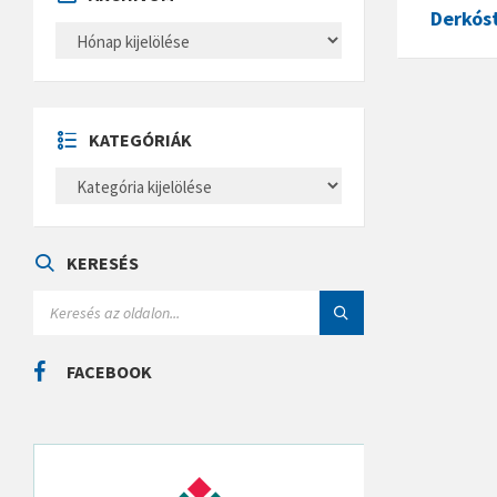
Derkós
A
R
C
H
Í
V
U
KATEGÓRIÁK
M
K
A
T
E
G
Ó
KERESÉS
R
I
S
Á
E
K
A
R
C
FACEBOOK
H
: