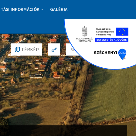
ZTÁSI INFORMÁCIÓK
GALÉRIA
S
TÉRKÉP
E
A
R
C
H
: