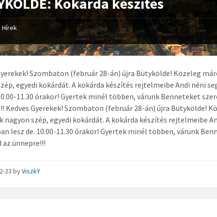
KÖLDE: Kokárda készítés
Hírek
yerekek! Szombaton (február 28-án) újra Bütykölde! Közeleg már
zép, egyedi kokárdát. A kokárda készítés rejtelmeibe Andi néni se
 10.00-11.30 órakor! Gyertek minél többen, várunk Benneteket sze
!!
Kedves Gyerekek! Szombaton (február 28-án) újra Bütykölde! K
k nagyon szép, egyedi kokárdát. A kokárda készítés rejtelmeibe An
an lesz de. 10.00-11.30 órakor! Gyertek minél többen, várunk Ben
 az ünnepre!!!
02-23
by
ViszkY