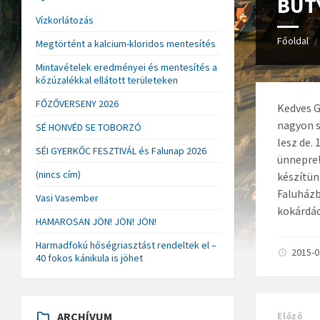
BÜTY
Vízkorlátozás
Főoldal
/
Megtörtént a kalcium-kloridos mentesítés
Mintavételek eredményei és mentesítés a
kőzúzalékkal ellátott területeken
FŐZŐVERSENY 2026
Kedves G
nagyon s
SÉ HONVÉD SE TOBORZÓ
lesz de.
SÉI GYERKŐC FESZTIVÁL és Falunap 2026
ünnepre!
(nincs cím)
készítün
Faluházb
Vasi Vasember
kokárdád
HAMAROSAN JÖN! JÖN! JÖN!
Harmadfokú hőségriasztást rendeltek el –
2015-
40 fokos kánikula is jöhet
ARCHÍVUM
Előző