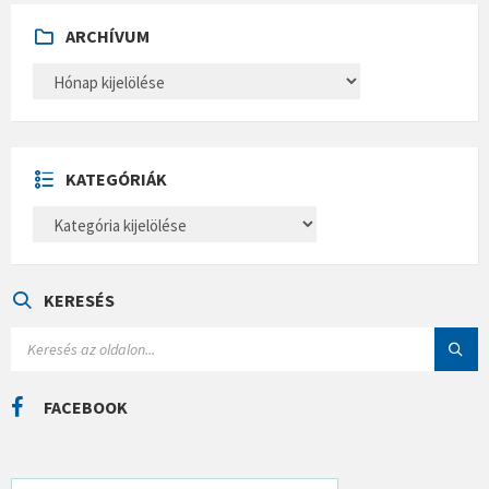
ARCHÍVUM
A
R
C
H
Í
V
U
KATEGÓRIÁK
M
K
A
T
E
G
Ó
KERESÉS
R
I
S
Á
E
K
A
R
C
FACEBOOK
H
: