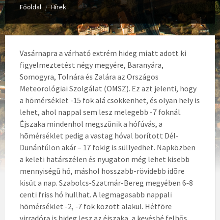
Főoldal
Hírek
/
Vasárnapra a várható extrém hideg miatt adott ki
figyelmeztetést négy megyére, Baranyára,
Somogyra, Tolnára és Zalára az Országos
Meteorológiai Szolgálat (OMSZ). Ez azt jelenti, hogy
a hõmérséklet -15 fok alá csökkenhet, és olyan hely is
lehet, ahol nappal sem lesz melegebb -7 foknál.
Éjszaka mindenhol megszûnik a hófúvás, a
hõmérséklet pedig a vastag hóval borított Dél-
Dunántúlon akár – 17 fokig is süllyedhet. Napközben
a keleti határszélen és nyugaton még lehet kisebb
mennyiségû hó, máshol hosszabb-rövidebb idõre
kisüt a nap. Szabolcs-Szatmár-Bereg megyében 6-8
centi friss hó hullhat. A legmagasabb nappali
hõmérséklet -2, -7 fok között alakul. Hétfõre
virradóra is hideg lesz az éjszaka, a kevésbé felhõs,