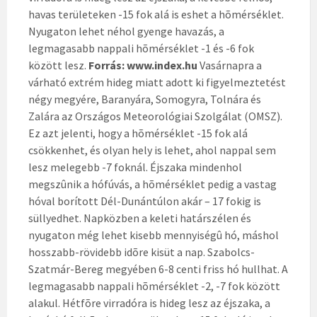
havas területeken -15 fok alá is eshet a hõmérséklet.
Nyugaton lehet néhol gyenge havazás, a
legmagasabb nappali hõmérséklet -1 és -6 fok
között lesz.
Forrás: www.index.hu
Vasárnapra a
várható extrém hideg miatt adott ki figyelmeztetést
négy megyére, Baranyára, Somogyra, Tolnára és
Zalára az Országos Meteorológiai Szolgálat (OMSZ).
Ez azt jelenti, hogy a hõmérséklet -15 fok alá
csökkenhet, és olyan hely is lehet, ahol nappal sem
lesz melegebb -7 foknál. Éjszaka mindenhol
megszûnik a hófúvás, a hõmérséklet pedig a vastag
hóval borított Dél-Dunántúlon akár – 17 fokig is
süllyedhet. Napközben a keleti határszélen és
nyugaton még lehet kisebb mennyiségû hó, máshol
hosszabb-rövidebb idõre kisüt a nap. Szabolcs-
Szatmár-Bereg megyében 6-8 centi friss hó hullhat. A
legmagasabb nappali hõmérséklet -2, -7 fok között
alakul. Hétfõre virradóra is hideg lesz az éjszaka, a