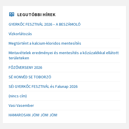
LEGUTÓBBI HÍREK
GYERKŐC FESZTIVÁL 2026 – A BESZÁMOLÓ
Vízkorlátozás
Megtörtént a kalcium-kloridos mentesítés
Mintavételek eredményei és mentesítés a kőzúzalékkal ellátott
területeken
FŐZŐVERSENY 2026
SÉ HONVÉD SE TOBORZÓ
SÉI GYERKŐC FESZTIVÁL és Falunap 2026
(nincs cím)
Vasi Vasember
HAMAROSAN JÖN! JÖN! JÖN!