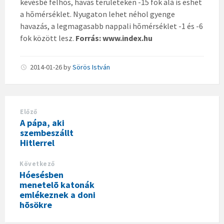
kevésbé felhõs, havas területeken -15 fok alá is eshet
a hõmérséklet. Nyugaton lehet néhol gyenge
havazás, a legmagasabb nappali hõmérséklet -1 és -6
fok között lesz.
Forrás: www.index.hu
2014-01-26
by
Sörös István
Előző
A pápa, aki
szembeszállt
Hitlerrel
Következő
Hóesésben
menetelõ katonák
emlékeznek a doni
hõsökre