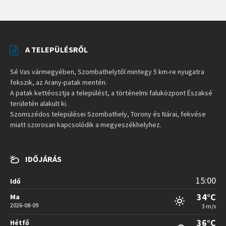
A TELEPÜLÉSRŐL
Sé Vas vármegyében, Szombathelytől mintegy 5 km-re nyugatra
fekszik, az Arany-patak mentén.
A patak kettéosztja a települést, a történelmi faluközpont Északsé
területén alakult ki.
Szomszédos települései Szombathely, Torony és Nárai, fekvése
miatt szorosan kapcsolódik a megyeszékhelyhez.
IDŐJÁRÁS
15:00
Idő
34°C
Ma
2026-08-09
3 m/s
36°C
Hétfő