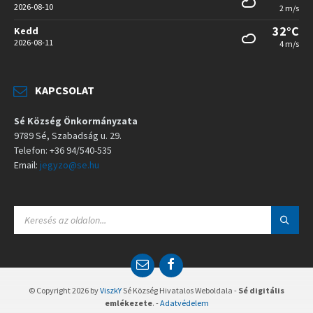
2026-08-10
2 m/s
32°C
Kedd
2026-08-11
4 m/s
KAPCSOLAT
Sé Község Önkormányzata
9789 Sé, Szabadság u. 29.
Telefon: +36 94/540-535
Email:
jegyzo@se.hu
S
E
A
R
C
E
F
H
m
a
:
a
c
© Copyright 2026 by
ViszkY
Sé Község Hivatalos Weboldala -
Sé digitális
i
e
emlékezete
. -
Adatvédelem
l
b