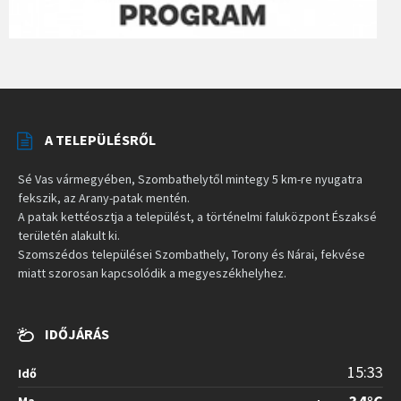
A TELEPÜLÉSRŐL
Sé Vas vármegyében, Szombathelytől mintegy 5 km-re nyugatra
fekszik, az Arany-patak mentén.
A patak kettéosztja a települést, a történelmi faluközpont Északsé
területén alakult ki.
Szomszédos települései Szombathely, Torony és Nárai, fekvése
miatt szorosan kapcsolódik a megyeszékhelyhez.
IDŐJÁRÁS
15:33
Idő
Ma