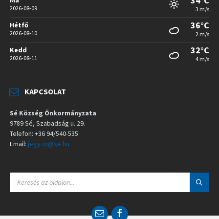
34°C
2026-08-09
3 m/s
36°C
Hétfő
2026-08-10
2 m/s
32°C
Kedd
2026-08-11
4 m/s
KAPCSOLAT
Sé Község Önkormányzata
9789 Sé, Szabadság u. 29.
Telefon: +36 94/540-535
Email:
jegyzo@se.hu
S
E
A
R
C
E
F
H
m
a