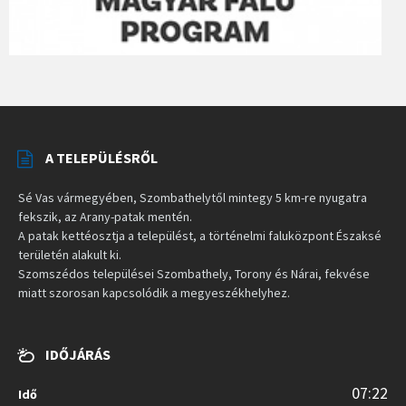
A TELEPÜLÉSRŐL
Sé Vas vármegyében, Szombathelytől mintegy 5 km-re nyugatra
fekszik, az Arany-patak mentén.
A patak kettéosztja a települést, a történelmi faluközpont Északsé
területén alakult ki.
Szomszédos települései Szombathely, Torony és Nárai, fekvése
miatt szorosan kapcsolódik a megyeszékhelyhez.
IDŐJÁRÁS
07:22
Idő