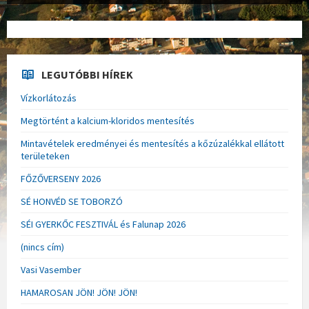
LEGUTÓBBI HÍREK
Vízkorlátozás
Megtörtént a kalcium-kloridos mentesítés
Mintavételek eredményei és mentesítés a kőzúzalékkal ellátott
területeken
FŐZŐVERSENY 2026
SÉ HONVÉD SE TOBORZÓ
SÉI GYERKŐC FESZTIVÁL és Falunap 2026
(nincs cím)
Vasi Vasember
HAMAROSAN JÖN! JÖN! JÖN!