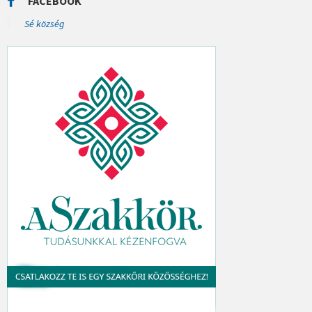
FACEBOOK
H
:
Sé község