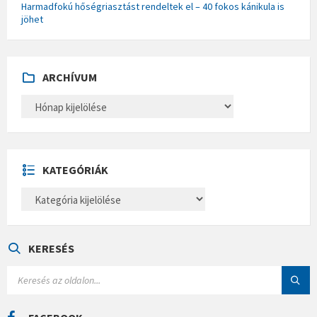
Harmadfokú hőségriasztást rendeltek el – 40 fokos kánikula is
jöhet
ARCHÍVUM
A
R
C
H
Í
V
U
KATEGÓRIÁK
M
K
A
T
E
G
Ó
KERESÉS
R
I
S
Á
E
K
A
R
C