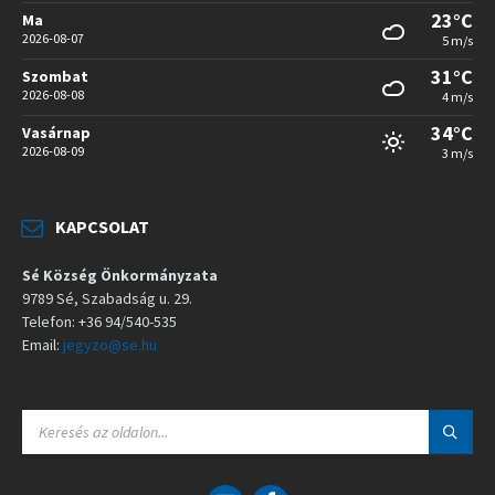
23°C
Ma
2026-08-07
5 m/s
31°C
Szombat
2026-08-08
4 m/s
34°C
Vasárnap
2026-08-09
3 m/s
KAPCSOLAT
Sé Község Önkormányzata
9789 Sé, Szabadság u. 29.
Telefon: +36 94/540-535
Email:
jegyzo@se.hu
S
E
A
R
C
E
F